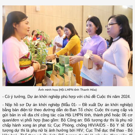
Ảnh minh họa (Hội LHPN tỉnh Thanh Hóa)
- Có ý tưởng, Dự án khởi nghiệp phù hợp với chủ đề Cuộc thi năm 2024.
- Nộp hồ sơ Dự án khởi nghiệp (Mẫu 01- – Đề xuất Dự án khởi nghiệp)
bằng bản điện tử theo đường dẫn do Ban Tổ chức Cuộc thi cung cấp và
gửi bản in về địa chỉ công tác của Hội LHPN tỉnh, thành phố hoặc 06 cơ
quan/đơn vị phối hợp (bao gồm: Bộ Công an: Đối tượng dự thi là phụ nữ
chấp hành xong án phạt tù; Cục Phòng, chống HIV/AIDS - Bộ Y tế: Đối
tượng dự thi là phụ nữ bị ảnh hưởng bởi HIV; Cục Thể dục thể thao - Bộ