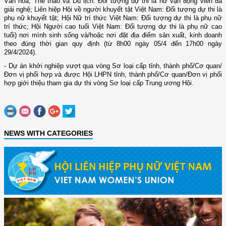
Văn hoá, Thể thao và Du lịch: Đối tượng dự thi là nữ vận động viên đã
giải nghệ; Liên hiệp Hội về người khuyết tật Việt Nam: Đối tượng dự thi là
phụ nữ khuyết tật; Hội Nữ trí thức Việt Nam: Đối tượng dự thi là phụ nữ
trí thức; Hội Người cao tuổi Việt Nam: Đối tượng dự thi là phụ nữ cao
tuổi) nơi mình sinh sống và/hoặc nơi đặt địa điểm sản xuất, kinh doanh
theo đúng thời gian quy định (từ 8h00 ngày 05/4 đến 17h00 ngày
29/4/2024).
- Dự án khởi nghiệp vượt qua vòng Sơ loại cấp tỉnh, thành phố/Cơ quan/
Đơn vị phối hợp và được Hội LHPN tỉnh, thành phố/Cơ quan/Đơn vị phối
hợp giới thiệu tham gia dự thi vòng Sơ loại cấp Trung ương Hội.
NEWS WITH CATEGORIES