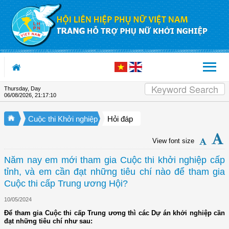
Skip to Content
Thursday, Day
06/08/2026
,
21:17:11
Cuộc thi Khởi nghiệp
Hỏi đáp
View font size
Năm nay em mới tham gia Cuộc thi khởi nghiệp cấp
tỉnh, và em cần đạt những tiêu chí nào để tham gia
Cuộc thi cấp Trung ương Hội?
10/05/2024
Để tham gia Cuộc thi cấp Trung ương thì các Dự án khởi nghiệp cần
đạt những tiêu chí như sau: