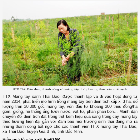
HTX Thái Bảo đang thành công với măng tây nhờ phương thức sản xuất sạch
HTX Măng tây xanh Thái Bảo, được thành lập và đi vào hoạt động từ
năm 2014, phát triển mô hình trồng măng tây trên diện tích xấp xỉ 3 ha, số
lượng trên 30.000 gốc măng tây, vốn đầu tư khoảng 300 triệu đồng/ha
gồm: giống, hệ thống ống tưới nước, vật tư, phân phân bón… Mạnh dạn
chuyển đổi diện tích đất trồng trọt kém hiệu quả sang trồng cây măng tây
theo hướng hiện đại gắn với đảm bảo môi trường sinh thái đang mở ra
những thành công bất ngờ cho các thành viên HTX măng tây Thái Bảo,
xã Thái Bảo, huyện Gia Bình, tỉnh Bắc Ninh.
Hiệu quả từ sản xuất VietGAP