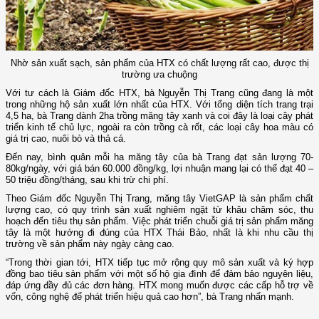
Nhờ sản xuất sạch, sản phẩm của HTX có chất lượng rất cao, được thị
trường ưa chuộng
Với tư cách là Giám đốc HTX, bà Nguyễn Thị Trang cũng đang là một
trong những hộ sản xuất lớn nhất của HTX. Với tổng diện tích trang trại
4,5 ha, bà Trang dành 2ha trồng măng tây xanh và coi đây là loại cây phát
triển kinh tế chủ lực, ngoài ra còn trồng cà rốt, các loại cây hoa màu có
giá trị cao, nuôi bò và thả cá.
Đến nay, bình quân mỗi ha măng tây của bà Trang đạt sản lượng 70-
80kg/ngày, với giá bán 60.000 đồng/kg, lợi nhuận mang lại có thể đạt 40 –
50 triệu đồng/tháng, sau khi trừ chi phí.
Theo Giám đốc Nguyễn Thị Trang, măng tây VietGAP là sản phẩm chất
lượng cao, có quy trình sản xuất nghiêm ngặt từ khâu chăm sóc, thu
hoạch đến tiêu thụ sản phẩm. Việc phát triển chuỗi giá trị sản phẩm măng
tây là một hướng đi đúng của HTX Thái Bảo, nhất là khi nhu cầu thị
trường về sản phẩm này ngày càng cao.
“Trong thời gian tới, HTX tiếp tục mở rộng quy mô sản xuất và ký hợp
đồng bao tiêu sản phẩm với một số hộ gia đình để đảm bảo nguyên liệu,
đáp ứng đầy đủ các đơn hàng. HTX mong muốn được các cấp hỗ trợ về
vốn, công nghệ để phát triển hiệu quả cao hơn”, bà Trang nhấn mạnh.