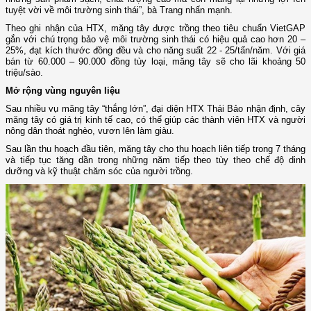
tuyệt vời về môi trường sinh thái”, bà Trang nhấn mạnh.
Theo ghi nhận của HTX, măng tây được trồng theo tiêu chuẩn VietGAP
gắn với chú trọng bảo vệ môi trường sinh thái có hiệu quả cao hơn 20 –
25%, đạt kích thước đồng đều và cho năng suất 22 - 25/tấn/năm. Với giá
bán từ 60.000 – 90.000 đồng tùy loại, măng tây sẽ cho lãi khoảng 50
triệu/sào.
Mở rộng vùng nguyên liệu
Sau nhiều vụ măng tây “thắng lớn”, đại diện HTX Thái Bảo nhận định, cây
măng tây có giá trị kinh tế cao, có thể giúp các thành viên HTX và người
nông dân thoát nghèo, vươn lên làm giàu.
Sau lần thu hoạch đầu tiên, măng tây cho thu hoạch liên tiếp trong 7 tháng
và tiếp tục tăng dần trong những năm tiếp theo tùy theo chế độ dinh
dưỡng và kỹ thuật chăm sóc của người trồng.