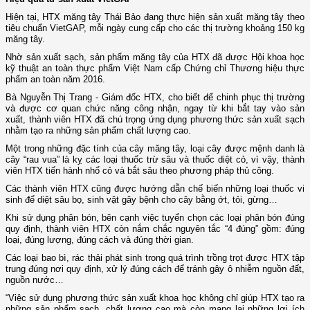
Hiện tại, HTX măng tây Thái Bảo đang thực hiện sản xuất măng tây theo
tiêu chuẩn VietGAP, mỗi ngày cung cấp cho các thị trường khoảng 150 kg
măng tây.
Nhờ sản xuất sạch, sản phẩm măng tây của HTX đã được Hội khoa học
kỹ thuật an toàn thực phẩm Việt Nam cấp Chứng chỉ Thương hiệu thực
phẩm an toàn năm 2016.
Bà Nguyễn Thị Trang - Giám đốc HTX, cho biết để chinh phục thị trường
và được cơ quan chức năng công nhận, ngay từ khi bắt tay vào sản
xuất, thành viên HTX đã chú trọng ứng dụng phương thức sản xuất sạch
nhằm tạo ra những sản phẩm chất lượng cao.
Một trong những đặc tính của cây măng tây, loại cây được mệnh danh là
cây “rau vua” là kỵ các loại thuốc trừ sâu và thuốc diệt cỏ, vì vậy, thành
viên HTX tiến hành nhổ cỏ và bắt sâu theo phương pháp thủ công.
Các thành viên HTX cũng được hướng dẫn chế biến những loại thuốc vi
sinh để diệt sâu bọ, sinh vật gây bệnh cho cây bằng ớt, tỏi, gừng…
Khi sử dụng phân bón, bên cạnh việc tuyển chọn các loại phân bón đúng
quy định, thành viên HTX còn nắm chắc nguyên tắc “4 đúng” gồm: đúng
loại, đúng lượng, đúng cách và đúng thời gian.
Các loại bao bì, rác thải phát sinh trong quá trình trồng trọt được HTX tập
trung đúng nơi quy định, xử lý đúng cách để tránh gây ô nhiễm nguồn đất,
nguồn nước…
“Việc sử dụng phương thức sản xuất khoa học không chỉ giúp HTX tạo ra
những sản phẩm sạch, chất lượng cao mà còn mang lại những lợi ích