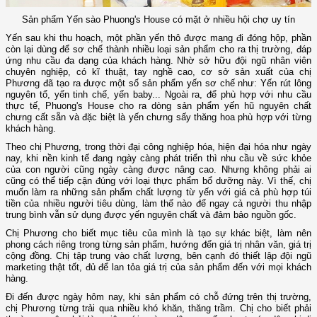
Sản phẩm Yến sào Phuong's House có mặt ở nhiều hội chợ uy tín
Yến sau khi thu hoạch, một phần yến thô được mang đi đóng hộp, phần
còn lại dùng để sơ chế thành nhiều loại sản phẩm cho ra thị trường, đáp
ứng nhu cầu đa dạng của khách hàng. Nhờ sở hữu đội ngũ nhân viên
chuyên nghiệp, có kĩ thuật, tay nghề cao, cơ sở sản xuất của chị
Phương đã tạo ra được một số sản phẩm yến sơ chế như: Yến rút lông
nguyên tổ, yến tinh chế, yến baby... Ngoài ra, để phù hợp với nhu cầu
thực tế, Phuong's House cho ra dòng sản phẩm yến hũ nguyên chất
chưng cất sẵn và đặc biệt là yến chưng sấy thăng hoa phù hợp với từng
khách hàng.
Theo chị Phương, trong thời đại công nghiệp hóa, hiện đại hóa như ngày
nay, khi nền kinh tế đang ngày càng phát triển thì nhu cầu về sức khỏe
của con người cũng ngày càng được nâng cao. Nhưng không phải ai
cũng có thể tiếp cận đúng với loại thực phẩm bổ dưỡng này. Vì thế, chị
muốn làm ra những sản phẩm chất lượng từ yến với giá cả phù hợp túi
tiền của nhiều người tiêu dùng, làm thế nào để ngay cả người thu nhập
trung bình vẫn sử dụng được yến nguyên chất và đảm bảo nguồn gốc.
Chị Phương cho biết mục tiêu của mình là tạo sự khác biệt, làm nên
phong cách riêng trong từng sản phẩm, hướng đến giá trị nhân văn, giá trị
cộng đồng. Chị tập trung vào chất lượng, bên cạnh đó thiết lập đội ngũ
marketing thật tốt, đủ để lan tỏa giá trị của sản phẩm đến với mọi khách
hàng.
Đi đến được ngày hôm nay, khi sản phẩm có chỗ đứng trên thị trường,
chị Phương từng trải qua nhiều khó khăn, thăng trầm. Chị cho biết phải