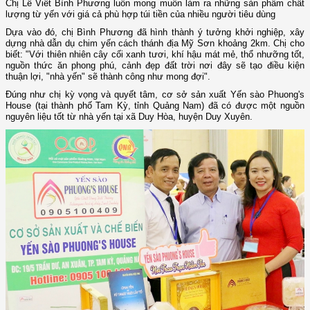
Chị Lê Viết Bình Phương luôn mong muốn làm ra những sản phẩm chất
lượng từ yến với giá cả phù hợp túi tiền của nhiều người tiêu dùng
Dựa vào đó, chị Bình Phương đã hình thành ý tưởng khởi nghiệp, xây
dựng nhà dẫn dụ chim yến cách thánh địa Mỹ Sơn khoảng 2km. Chị cho
biết: "Với thiên nhiên cây cối xanh tươi, khí hậu mát mẻ, thổ nhưỡng tốt,
nguồn thức ăn phong phú, cảnh đẹp đất trời nơi đây sẽ tạo điều kiện
thuận lợi, "nhà yến" sẽ thành công như mong đợi".
Đúng như chị kỳ vọng và quyết tâm, cơ sở sản xuất Yến sào Phuong's
House (tại thành phố Tam Kỳ, tỉnh Quảng Nam) đã có được một nguồn
nguyên liệu tốt từ nhà yến tại xã Duy Hòa, huyện Duy Xuyên.