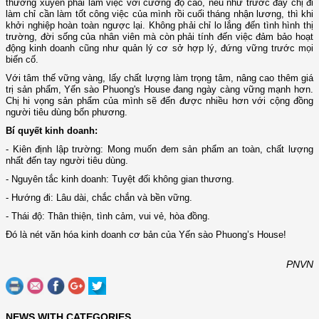
thường xuyên phải làm việc với cường độ cao, nếu như trước đây chị đi
làm chỉ cần làm tốt công việc của mình rồi cuối tháng nhận lương, thì khi
khởi nghiệp hoàn toàn ngược lại. Không phải chỉ lo lắng đến tình hình thị
trường, đời sống của nhân viên mà còn phải tính đến việc đảm bảo hoạt
động kinh doanh cũng như quản lý cơ sở hợp lý, đứng vững trước mọi
biến cố.
Với tâm thế vững vàng, lấy chất lượng làm trọng tâm, nâng cao thêm giá
trị sản phẩm, Yến sào Phuong's House đang ngày càng vững mạnh hơn.
Chị hi vọng sản phẩm của mình sẽ đến được nhiều hơn với cộng đồng
người tiêu dùng bốn phương.
Bí quyết kinh doanh:
- Kiên định lập trường: Mong muốn đem sản phẩm an toàn, chất lượng
nhất đến tay người tiêu dùng.
- Nguyên tắc kinh doanh: Tuyệt đối không gian thương.
- Hướng đi: Lâu dài, chắc chắn và bền vững.
- Thái độ: Thân thiện, tình cảm, vui vẻ, hòa đồng.
Đó là nét văn hóa kinh doanh cơ bản của Yến sào Phuong’s House!
PNVN
NEWS WITH CATEGORIES