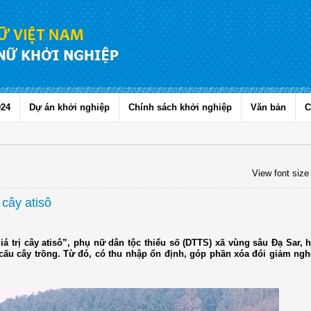
024
Dự án khởi nghiệp
Chính sách khởi nghiệp
Văn bản
C
View font size
cây atisô
á trị cây atisô”, phụ nữ dân tộc thiểu số (DTTS) xã vùng sâu Đạ Sar, 
u cây trồng. Từ đó, có thu nhập ổn định, góp phần xóa đói giảm nghè