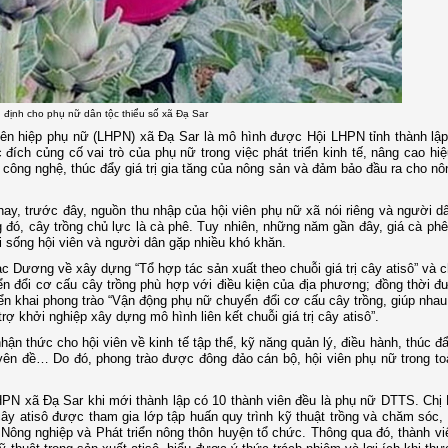
 định cho phụ nữ dân tộc thiểu số xã Đạ Sar
 Liên hiệp phụ nữ (LHPN) xã Đạ Sar là mô hình được Hội LHPN tỉnh thành lậ
 đích củng cố vai trò của phụ nữ trong việc phát triển kinh tế, nâng cao hi
c công nghệ, thúc đẩy giá trị gia tăng của nông sản và đảm bảo đầu ra cho nô
y, trước đây, nguồn thu nhập của hội viên phụ nữ xã nói riêng và người dâ
 đó, cây trồng chủ lực là cà phê. Tuy nhiên, những năm gần đây, giá cà ph
i sống hội viên và người dân gặp nhiều khó khăn.
Dương về xây dựng “Tổ hợp tác sản xuất theo chuỗi giá trị cây atisô” và 
n đổi cơ cấu cây trồng phù hợp với điều kiện của địa phương; đồng thời 
ển khai phong trào “Vận động phụ nữ chuyển đổi cơ cấu cây trồng, giúp nhau 
rợ khởi nghiệp xây dựng mô hình liên kết chuỗi giá trị cây atisô”.
n thức cho hội viên về kinh tế tập thể, kỹ năng quản lý, điều hành, thúc đ
yên đề… Do đó, phong trào được đông đảo cán bộ, hội viên phụ nữ trong to
 LHPN xã Đạ Sar khi mới thành lập có 10 thành viên đều là phụ nữ DTTS. Ch
ây atisô được tham gia lớp tập huấn quy trình kỹ thuật trồng và chăm sóc,
Nông nghiệp và Phát triển nông thôn huyện tổ chức. Thông qua đó, thành v