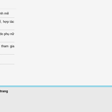
ạnh mẽ
ể, hợp tác
 do phụ nữ
 tham gia
trang