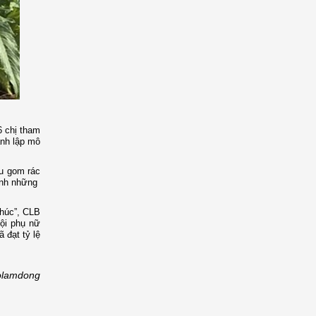
6 chị tham
ành lập mô
hu gom rác
sinh những
phúc”, CLB
hội phụ nữ
 đạt tỷ lệ
olamdong