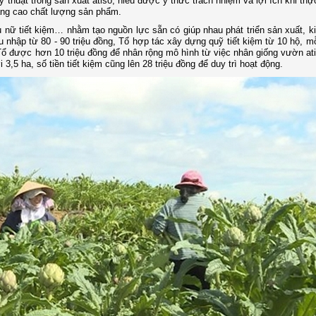
 thuật trong sản xuất atisô, hiểu được ý thức trách nhiệm và lợi ích khi thự
âng cao chất lượng sản phẩm.
ụ nữ tiết kiệm… nhằm tạo nguồn lực sẵn có giúp nhau phát triển sản xuất, k
hu nhập từ 80 - 90 triệu đồng, Tổ hợp tác xây dựng quỹ tiết kiệm từ 10 hộ, m
Tổ được hơn 10 triệu đồng để nhân rộng mô hình từ việc nhân giống vườn at
3,5 ha, số tiền tiết kiệm cũng lên 28 triệu đồng để duy trì hoạt động.