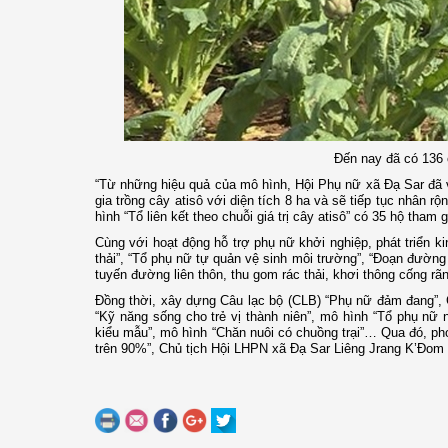
Đến nay đã có 136 c
“Từ những hiệu quả của mô hình, Hội Phụ nữ xã Đạ Sar đã 
gia trồng cây atisô với diện tích 8 ha và sẽ tiếp tục nhân r
hình “Tổ liên kết theo chuỗi giá trị cây atisô” có 35 hộ th
Cùng với hoạt động hỗ trợ phụ nữ khởi nghiệp, phát triển ki
thải”, “Tổ phụ nữ tự quản vệ sinh môi trường”, “Đoạn đường
tuyến đường liên thôn, thu gom rác thải, khơi thông cống r
Đồng thời, xây dựng Câu lạc bộ (CLB) “Phụ nữ đảm đang”, C
“Kỹ năng sống cho trẻ vị thành niên”, mô hình “Tổ phụ nữ n
kiểu mẫu”, mô hình “Chăn nuôi có chuồng trại”… Qua đó, phon
trên 90%”, Chủ tịch Hội LHPN xã Đạ Sar Liêng Jrang K’Đom 