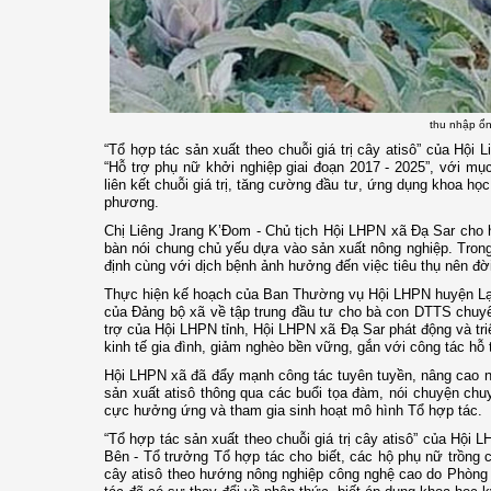
thu nhập ổn
“Tổ hợp tác sản xuất theo chuỗi giá trị cây atisô” của Hội
“Hỗ trợ phụ nữ khởi nghiệp giai đoạn 2017 - 2025”, với mục
liên kết chuỗi giá trị, tăng cường đầu tư, ứng dụng khoa họ
phương.
Chị Liêng Jrang K’Đom - Chủ tịch Hội LHPN xã Đạ Sar cho ha
bàn nói chung chủ yếu dựa vào sản xuất nông nghiệp. Trong
định cùng với dịch bệnh ảnh hưởng đến việc tiêu thụ nên đờ
Thực hiện kế hoạch của Ban Thường vụ Hội LHPN huyện Lạc 
của Đảng bộ xã về tập trung đầu tư cho bà con DTTS chuyể
trợ của Hội LHPN tỉnh, Hội LHPN xã Đạ Sar phát động và tri
kinh tế gia đình, giảm nghèo bền vững, gắn với công tác hỗ t
Hội LHPN xã đã đẩy mạnh công tác tuyên tuyền, nâng cao nhậ
sản xuất atisô thông qua các buổi tọa đàm, nói chuyện chu
cực hưởng ứng và tham gia sinh hoạt mô hình Tổ hợp tác.
“Tổ hợp tác sản xuất theo chuỗi giá trị cây atisô” của Hội
Bên - Tổ trưởng Tổ hợp tác cho biết, các hộ phụ nữ trồng c
cây atisô theo hướng nông nghiệp công nghệ cao do Phòng 