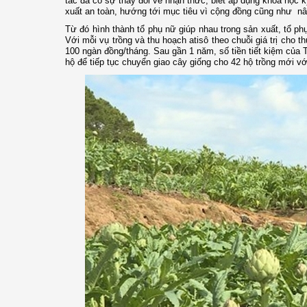
tác đã có sự thay đổi về nhận thức, biết áp dụng khoa học kỹ
xuất an toàn, hướng tới mục tiêu vì cộng đồng cũng như n
Từ đó hình thành tổ phụ nữ giúp nhau trong sản xuất, tổ ph
Với mỗi vụ trồng và thu hoạch atisô theo chuỗi giá trị cho t
100 ngàn đồng/tháng. Sau gần 1 năm, số tiền tiết kiệm của 
hộ để tiếp tục chuyển giao cây giống cho 42 hộ trồng mới với 