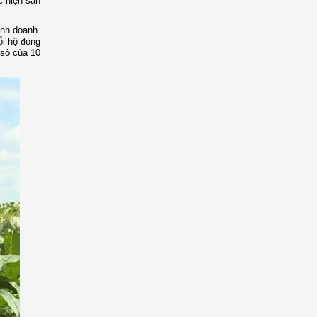
c hiện sản
inh doanh.
ỗi hộ đóng
isô của 10