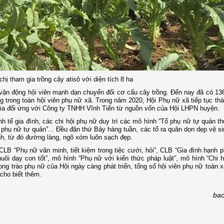
hị tham gia trồng cây atisô với diện tích 8 ha
vận động hội viên mạnh dạn chuyển đổi cơ cấu cây trồng. Đến nay đã có 13
ộng trong toàn hội viên phụ nữ xã. Trong năm 2020, Hội Phụ nữ xã tiếp tục th
am gia đối ứng với Công ty TNHH Vĩnh Tiến từ nguồn vốn của Hội LHPN huyện.
nh tế gia đình, các chi hội phụ nữ duy trì các mô hình “Tổ phụ nữ tự quản t
 phụ nữ tự quản”... Đều đặn thứ Bảy hàng tuần, các tổ ra quân dọn dẹp vệ 
ãnh, từ đó đường làng, ngõ xóm luôn sạch đẹp.
LB “Phụ nữ văn minh, tiết kiệm trong tiệc cưới, hỏi”, CLB “Gia đình hạnh 
uôi dạy con tốt”, mô hình “Phụ nữ với kiến thức pháp luật”, mô hình “Chi 
g trào phụ nữ của Hội ngày càng phát triển, tổng số hội viên phụ nữ toàn xã
cho biết thêm.
ba