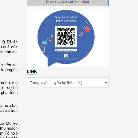
khởi nghiệp cần tìm hiểu
p từ Đề án
ệu quả của
ng sản địa
n trên địa
ê không ổn
LINK
chủ trương
được sự hỗ
phát triển
ẩy hợp tác
àn xã tích
ị Lơ Mu Rô
 thu hoạch
iên Tổ hợp