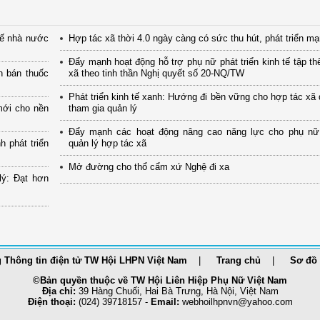
tế nhà nước
Hợp tác xã thời 4.0 ngày càng có sức thu hút, phát triển m
Đẩy mạnh hoạt động hỗ trợ phụ nữ phát triển kinh tế tập th
n bán thuốc
xã theo tinh thần Nghị quyết số 20-NQ/TW
Phát triển kinh tế xanh: Hướng đi bền vững cho hợp tác xã
mới cho nền
tham gia quản lý
Đẩy mạnh các hoạt động nâng cao năng lực cho phụ nữ
 phát triển
quản lý hợp tác xã
Mở đường cho thổ cẩm xứ Nghệ đi xa
lý: Đạt hơn
 Thông tin điện tử TW Hội LHPN Việt Nam
Trang chủ
Sơ đồ 
©Bản quyền thuộc về TW Hội Liên Hiệp Phụ Nữ Việt Nam
Địa chỉ:
39 Hàng Chuối, Hai Bà Trưng, Hà Nội, Việt Nam
Điện thoại:
(024) 39718157 -
Email:
webhoilhpnvn@yahoo.com