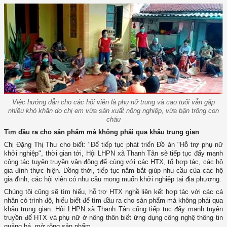
Việc hướng dẫn cho các hội viên là phụ nữ trung và cao tuổi vẫn gặp
nhiều khó khăn do chị em vừa sản xuất nông nghiệp, vừa bận trông con
cháu
Tìm đầu ra cho sản phẩm mà không phải qua khâu trung gian
Chị Đặng Thị Thu cho biết: "Để tiếp tục phát triển Đề án "Hỗ trợ phụ nữ
khởi nghiệp", thời gian tới, Hội LHPN xã Thanh Tân sẽ tiếp tục đẩy mạnh
công tác tuyên truyền vận động để cùng với các HTX, tổ hợp tác, các hộ
gia đình thực hiện. Đồng thời, tiếp tục nắm bắt giúp nhu cầu của các hộ
gia đình, các hội viên có nhu cầu mong muốn khởi nghiệp tại địa phương.
Chúng tôi cũng sẽ tìm hiểu, hỗ trợ HTX nghề liên kết hợp tác với các cá
nhân có trình độ, hiểu biết để tìm đầu ra cho sản phẩm mà không phải qua
khâu trung gian. Hội LHPN xã Thanh Tân cũng tiếp tục đẩy mạnh tuyên
truyền để HTX và phụ nữ ở nông thôn biết ứng dụng công nghệ thông tin
quảng bá, mở rộng sản phẩm.