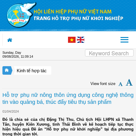
Skip to Content
Sunday, Day
09/08/2026
,
11:09:15
Kinh tế hợp tác
View font size
Hỗ trợ phụ nữ nông thôn ứng dụng công nghệ thông
tin vào quảng bá, thúc đẩy tiêu thụ sản phẩm
01/04/2024
Đó là chia sẻ của chị Đặng Thị Thu, Chủ tịch Hội LHPN xã Thanh
Tân, huyện Kiến Xương, tỉnh Thái Bình về kế hoạch tiếp tục thực
hiện hiệu quả Đề án “Hỗ trợ phụ nữ khởi nghiệp” tại địa phương
trong thời gian tới.