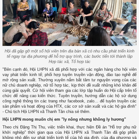
Hội đã gặp gỡ một số hội viên trên địa bàn xã có nhu cầu phát triển kinh
tế ngay tại địa phương để hỗ trợ quy trình, các bước tiến tới thành lập
Hợp tác xã, Tổ hợp tác
"Bên cạnh đó, Hội LHPN xã đã phối hợp với các ngân hàng cho hội viên
vay phát triển kinh tế; phối hợp tuyên truyền vận động, đào tạo nghề để
mở rộng sản xuất. Thường xuyên nắm bắt tâm tư nguyện vọng của các
nữ chủ doanh nghiệp, nữ tổ hợp tác, kịp thời đề xuất những khó khăn để
cùng giải quyết. Cử hội viên tham gia các lớp tập huấn do Hội cấp trên tổ
chức để nâng cao kiến thức. Tuyên truyền, hướng dẫn các hộ sử dụng
công nghệ thông tin các trang như facebook, zalo… để tuyên truyền các
sản phẩm và hoạt động của HTX, các cơ sở sản xuất và các hộ gia đình"
- Chủ tịch Hội LHPN xã Thanh Tân chia sẻ thêm.
Hội LHPN mong muốn chị em "ly nông nhưng không ly hương"
Theo chị Đặng Thị Thu, việc triển khai, thực hiện Đề án "Hỗ trợ phụ nữ
khởi nghiệp" thời gian qua của Hội LHPN xã Thanh Tân đã góp phần
không nhỏ đến sự phát triển kinh tế của hộ gia đình, của địa phương và