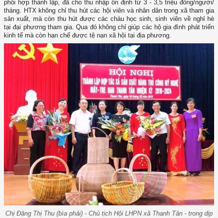
phối hợp thành lập, đã cho thu nhập ổn định từ 3 - 3,5 triệu đồng/người/
tháng. HTX không chỉ thu hút các hội viên và nhân dân trong xã tham gia
sản xuất, mà còn thu hút được các cháu học sinh, sinh viên về nghỉ hè
tại đại phương tham gia. Qua đó không chỉ giúp các hộ gia đình phát triển
kinh tế mà còn hạn chế được tệ nạn xã hội tại địa phương.
Chị Đặng Thị Thu (bìa phải) - Chủ tịch Hội LHPN xã Thanh Tân - trong dịp