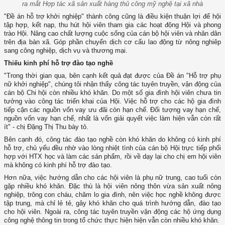
ra mắt Hợp tác xã sản xuất hàng thủ công mỹ nghệ tại xã nhà
"Đề án hỗ trợ khởi nghiệp" thành công cũng là điều kiện thuận lợi để hội
tập hợp, kết nạp, thu hút hội viên tham gia các hoạt động Hội và phong
trào Hội. Nâng cao chất lượng cuộc sống của cán bộ hội viên và nhân dân
trên địa bàn xã. Góp phần chuyển dịch cơ cấu lao động từ nông nghiêp
sang công nghiệp, dịch vụ và thương mại.
Thiếu kinh phí hỗ trợ đào tạo nghề
"Trong thời gian qua, bên cạnh kết quả đạt được của Đề án "Hỗ trợ phụ
nữ khởi nghiệp", chúng tôi nhận thấy công tác tuyên truyền, vận động của
cán bộ Chi hội còn nhiều khó khăn. Do một số gia đình hội viên chưa tin
tưởng vào công tác triển khai của Hội. Việc hỗ trợ cho các hộ gia đình
tiếp cận các nguồn vốn vay ưu đãi còn hạn chế. Đối tượng vay hạn chế,
nguồn vốn vay hạn chế, nhất là vốn giải quyết việc làm hiện vẫn còn rất
ít" - chị Đặng Thị Thu bày tỏ.
Bên cạnh đó, công tác đào tạo nghề còn khó khăn do không có kinh phí
hỗ trợ, chủ yếu đều nhờ vào lòng nhiệt tình của cán bộ Hội trực tiếp phối
hợp với HTX học và làm các sản phẩm, rồi về dạy lại cho chị em hội viên
mà không có kinh phí hỗ trợ đào tạo.
Hơn nữa, việc hướng dẫn cho các hội viên là phụ nữ trung, cao tuổi còn
gặp nhiều khó khăn. Đặc thù là hội viên nông thôn vừa sản xuất nông
nghiệp, trông con cháu, chăm lo gia đình, nên việc học nghề không được
tập trung, mà chỉ lẻ tẻ, gây khó khăn cho quá trình hướng dẫn, đào tạo
cho hội viên. Ngoài ra, công tác tuyên truyền vận động các hộ ứng dụng
công nghệ thông tin trong tổ chức thực hiện hiện vẫn còn nhiều khó khăn.