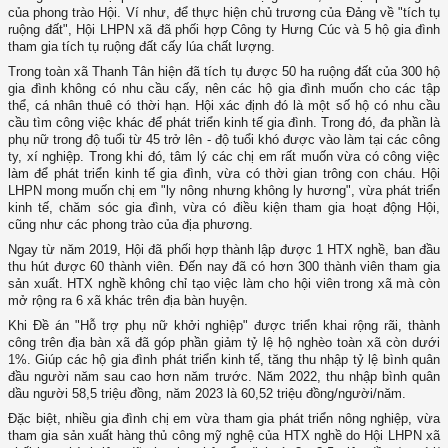
của phong trào Hội. Ví như, để thực hiện chủ trương của Đảng về "tích tụ
ruộng đất", Hội LHPN xã đã phối hợp Công ty Hưng Cúc và 5 hộ gia đình
tham gia tích tụ ruộng đất cấy lúa chất lượng.
Trong toàn xã Thanh Tân hiện đã tích tụ được 50 ha ruộng đất của 300 hộ
gia đình không có nhu cầu cấy, nên các hộ gia đình muốn cho các tập
thể, cá nhân thuê có thời hạn. Hội xác định đó là một số hộ có nhu cầu
cầu tìm công việc khác để phát triển kinh tế gia đình. Trong đó, đa phần là
phụ nữ trong độ tuổi từ 45 trở lên - độ tuổi khó được vào làm tại các công
ty, xí nghiệp. Trong khi đó, tâm lý các chị em rất muốn vừa có công việc
làm để phát triển kinh tế gia đình, vừa có thời gian trông con cháu. Hội
LHPN mong muốn chị em "ly nông nhưng không ly hương", vừa phát triển
kinh tế, chăm sóc gia đình, vừa có điều kiện tham gia hoạt động Hội,
cũng như các phong trào của địa phương.
Ngay từ năm 2019, Hội đã phối hợp thành lập được 1 HTX nghề, ban đầu
thu hút được 60 thành viên. Đến nay đã có hơn 300 thành viên tham gia
sản xuất. HTX nghề không chỉ tạo việc làm cho hội viên trong xã mà còn
mở rộng ra 6 xã khác trên địa bàn huyện.
Khi Đề án "Hỗ trợ phụ nữ khởi nghiệp" được triển khai rộng rãi, thành
công trên địa bàn xã đã góp phần giảm tỷ lệ hộ nghèo toàn xã còn dưới
1%. Giúp các hộ gia đình phát triển kinh tế, tăng thu nhập tỷ lệ bình quân
đầu người năm sau cao hơn năm trước. Năm 2022, thu nhập bình quân
dầu người 58,5 triệu đồng, năm 2023 là 60,52 triệu đồng/người/
năm.
Đặc biệt, nhiều gia đình chị em vừa tham gia phát triển nông nghiệp, vừa
tham gia sản xuất hàng thủ công mỹ nghệ của HTX nghề do Hội LHPN xã