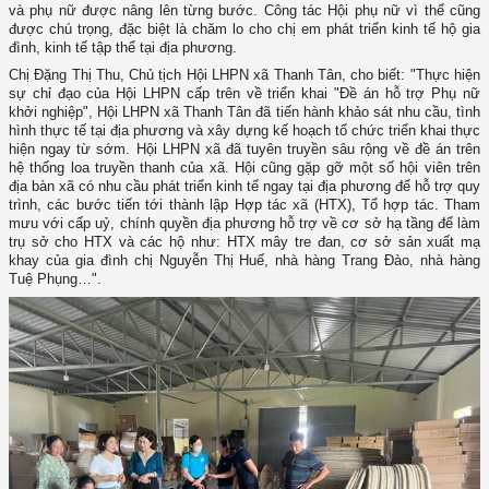
và phụ nữ được nâng lên từng bước. Công tác Hội phụ nữ vì thế cũng
được chú trọng, đặc biệt là chăm lo cho chị em phát triển kinh tế hộ gia
đình, kinh tế tập thể tại địa phương.
Chị Đặng Thị Thu, Chủ tịch Hội LHPN xã Thanh Tân, cho biết: "Thực hiện
sự chỉ đạo của Hội LHPN cấp trên về triển khai "Đề án hỗ trợ Phụ nữ
khởi nghiệp", Hội LHPN xã Thanh Tân đã tiến hành khảo sát nhu cầu, tình
hình thực tế tại địa phương và xây dựng kế hoạch tổ chức triển khai thực
hiện ngay từ sớm. Hội LHPN xã đã tuyên truyền sâu rộng về đề án trên
hệ thống loa truyền thanh của xã. Hội cũng gặp gỡ một số hội viên trên
địa bàn xã có nhu cầu phát triển kinh tế ngay tại địa phương để hỗ trợ quy
trình, các bước tiến tới thành lập Hợp tác xã (HTX), Tổ hợp tác. Tham
mưu với cấp uỷ, chính quyền địa phương hỗ trợ về cơ sở hạ tầng để làm
trụ sở cho HTX và các hộ như: HTX mây tre đan, cơ sở sản xuất mạ
khay của gia đình chị Nguyễn Thị Huế, nhà hàng Trang Đào, nhà hàng
Tuệ Phụng…".