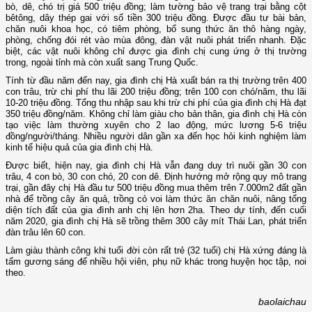
bò, dê, chó trị giá 500 triệu đồng; làm tường bảo vệ trang trại bằng cột
bêtông, dây thép gai với số tiền 300 triệu đồng. Được đầu tư bài bản,
chăn nuôi khoa học, có tiêm phòng, bổ sung thức ăn thô hàng ngày,
phòng, chống đói rét vào mùa đông, đàn vật nuôi phát triển nhanh. Đặc
biệt, các vật nuôi không chỉ được gia đình chị cung ứng ở thị trường
trong, ngoài tỉnh mà còn xuất sang Trung Quốc.
Tính từ đầu năm đến nay, gia đình chị Hà xuất bán ra thị trường trên 400
con trâu, trừ chi phí thu lãi 200 triệu đồng; trên 100 con chó/năm, thu lãi
10-20 triệu đồng. Tổng thu nhập sau khi trừ chi phí của gia đình chị Hà đạt
350 triệu đồng/năm. Không chỉ làm giàu cho bản thân, gia đình chị Hà còn
tạo việc làm thường xuyên cho 2 lao động, mức lương 5-6 triệu
đồng/người/tháng. Nhiều người dân gần xa đến học hỏi kinh nghiệm làm
kinh tế hiệu quả của gia đình chị Hà.
Được biết, hiện nay, gia đình chị Hà vẫn đang duy trì nuôi gần 30 con
trâu, 4 con bò, 30 con chó, 20 con dê. Định hướng mở rộng quy mô trang
trại, gần đây chị Hà đầu tư 500 triệu đồng mua thêm trên 7.000m2 đất gần
nhà để trồng cây ăn quả, trồng cỏ voi làm thức ăn chăn nuôi, nâng tổng
diện tích đất của gia đình anh chị lên hơn 2ha. Theo dự tính, đến cuối
năm 2020, gia đình chị Hà sẽ trồng thêm 300 cây mít Thái Lan, phát triển
đàn trâu lên 60 con.
Làm giàu thành công khi tuổi đời còn rất trẻ (32 tuổi) chị Hà xứng đáng là
tấm gương sáng để nhiều hội viên, phụ nữ khác trong huyện học tập, noi
theo.
baolaichau