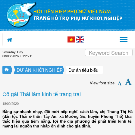
Skip to Content
Saturday, Day
08/08/2026
,
01:25:11
DỰ ÁN KHỞI NGHIỆP
Dự án tiêu biểu
View font size
Cô gái Thái làm kinh tế trang trại
18/09/2020
Bằng sự nhanh nhạy, đổi mới nếp nghĩ, cách làm, chị Thùng Thị Hà
(dân tộc Thái ở thôn Tây An, xã Mường So, huyện Phong Thổ) khai
thác hiệu quả tiềm năng, lợi thế địa phương để phát triển kinh tế,
mang lại nguồn thu nhập ổn định cho gia đình.