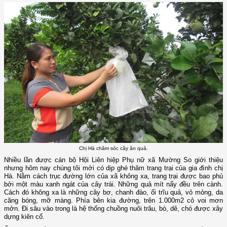
Chị Hà chăm sóc cây ăn quả.
Nhiều lần được cán bộ Hội Liên hiệp Phụ nữ xã Mường So giới thiệu
nhưng hôm nay chúng tôi mới có dịp ghé thăm trang trại của gia đình chị
Hà. Nằm cách trục đường lớn của xã không xa, trang trại được bao phủ
bởi một màu xanh ngát của cây trái. Những quả mít nẩy đều trên cành.
Cách đó không xa là những cây bơ, chanh đào, ổi trĩu quả, vỏ mỏng, da
căng bóng, mỡ màng. Phía bên kia đường, trên 1.000m2 cỏ voi mơn
mởn. Đi sâu vào trong là hệ thống chuồng nuôi trâu, bò, dê, chó được xây
dựng kiên cố.