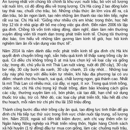
Ấn tượng nhất với chúng tôi chính là khu vực nuôi trâu, bò với số lượng
vật nuôi lớn, có độ đồng đều về trọng lượng. Chị Hà cùng 2 lao động luôn
tay thái rau, chuối cho trâu, bò. Những chậu thức ăn lớn vừa đổ ra, cả
đàn trâu, bò ăn ngon lành, tạo nên những âm thanh rào rào liên tiếp, nghe
rất vui tai. Chị Hà kể: “Giống như nhiều chị em khác trong thôn, học hết
lớp 12 tôi ở nhà giúp đỡ bố mẹ công việc gia đình. Đến năm 2006 tôi lập
gia đình. Chồng tôi vốn tính năng động, dám nghĩ, dám làm nên thường
xuyên động viên tôi mạnh dạn trong phát triển kinh tế. Chúng tôi thường
đọc báo, tìm hiểu về những tấm gương làm kinh tế giỏi, học hỏi kinh
nghiệm làm ăn rồi vận dụng vào thực tế”.
Năm 2014 là năm đánh dấu mốc phát triển kinh tế gia đình chị Hà khi
quyết định chuyển trồng ngô, sắn hiệu quả kinh tế thấp sang trồng cây ăn
quả. Có điều chị không trồng ồ ạt mà lựa chọn kỹ về loại cây và giống
cây; trong đó, chủ yếu là mít Thái Lan ruột vàng, ruột đỏ (80 cây), 30 cây
bơ nếp, 30 cây bưởi da xanh, 30 cây chanh, 15 cây nhót... Những loại
cây này phù hợp với điều kiện tự nhiên, khí hậu địa phương lại có ưu
điểm: nhanh cho thu hoạch, sai quả, chất lượng ngon, giá thành cao. Nhất
là mít Thái Lan có nhiều múi, cùi dầy, vị ngọt, ít xơ. Trong quá trình trồng,
chăm sóc, chị Hà chú trọng kỹ thuật trồng, đảm bảo khoảng cách giữa
các cây, thường xuyên làm cỏ, bón phân, cải tạo đất, hạn chế sử dụng
thuốc trừ sâu, trừ cỏ. Nhờ đó, các loại cây phát triển tốt, hầu hết đã cho
thu hoạch, mỗi năm trừ chi phí thu lãi 150 triệu đồng.
Thành công bước đầu nhờ trồng cây ăn quả, tạo động lực tinh thần để gia
đình chị Hà tiếp tục thử sức trong lĩnh vực chăn nuôi tập trung, số lượng
lớn. Năm 2019, ngoài số tiền tiết kiệm được, anh chị vay thêm vốn từ
Ngân hàng Nông nghiệp và Phát triển nông thôn, Ngân hàng Chính sách
xã hội huyện (1 tỷ đồng) đầu tư mua con giống, làm các chuồng nuôi trâu,