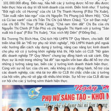
101.000.000 đồng. Đến nay, hầu hết các ý tưởng được hỗ trợ đều được
hiện thực hóa và duy trì tốt kinh doanh của mình. Điển hình như: Ý tưởng
"Bột ngũ cốc cô Hương" của chị Lê Thị Thanh Hương (P.Bùi Thị Xuân),
"Sản xuất nấm bào ngư" của chị Nguyễn Thị Phụng (xã Nhơn Hội); "Chả
cá Cù lao xanh" của chị Trần Thị Chi (xã Nhơn Châu); "Cơ sở Đan mây"
của chị Đỗ Thị Thục (P.Hải Cảng), "Chả ram tôm đất" Chị Ba của chị
Nguyễn Thị Chinh (P.Trần Phú và chị Nguyễn Thị Hạnh với ý tưởng "Sản
xuất trà ổ qua" (P.Bùi Thị Xuân), "Xúc xích Mỹ Diên" (P.Đống Đa)…
Bà Trương Thị Bích Hoa, Chủ tịch Hội LHPN TP Quy Nhơn, cho biết: Để
triển khai Đề án "Hỗ trợ phụ nữ khởi nghiệp", Hội LHPN thành phố ngoài
việc hướng dẫn cách xây dựng ý tưởng, nâng cao năng lực kinh doanh
cho phụ nữ có ý tưởng khởi nghiệp khả thi, Hội luôn có CLB "Nữ giám
đốc doanh nghiệp TP Quy Nhơn" chung tay đồng hành và sát cánh. Đây
thực sự là một trong những "bà đỡ" tạo nguồn vốn ban đầu để hỗ trợ cho
những ý tưởng sáng tạo, biến các ý tưởng kinh doanh thành hiện thực.
Cùng với sự nỗ lực của chị em, nếu không có sự đồng hành, hỗ trợ của
các doanh nghiệp, các nhà tài trợ đến từ CLB thì chắc chắn các ý tưởng
của hội viên, phụ nữ sẽ gặp rất nhiều khó khăn. Sự hỗ trợ của CLB đã tạo
cơ hội cho các ý tưởng sớm thành hiện thực.