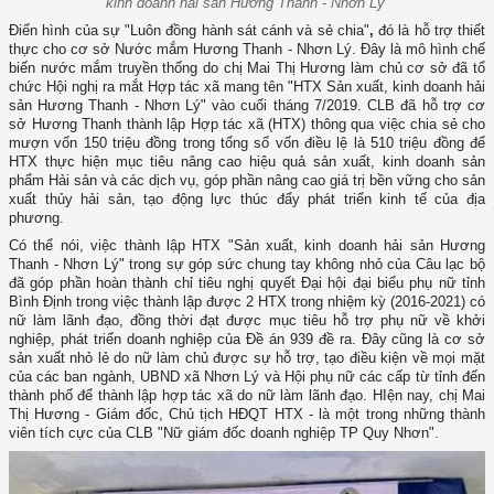
kinh doanh hải sản Hương Thanh - Nhơn Lý”
Điển hình của sự "Luôn đồng hành sát cánh và sẻ chia"
,
đó là hỗ trợ thiết
thực cho cơ sở Nước mắm Hương Thanh - Nhơn Lý. Đây là mô hình chế
biến nước mắm truyền thống do chị Mai Thị Hương làm chủ cơ sở đã tổ
chức Hội nghị ra mắt Hợp tác xã mang tên "HTX Sản xuất, kinh doanh hải
sản Hương Thanh - Nhơn Lý" vào cuối tháng 7/2019. CLB đã hỗ trợ cơ
sở Hương Thanh thành lập Hợp tác xã (HTX) thông qua việc chia sẻ cho
mượn vốn 150 triệu đồng trong tổng số vốn điều lệ là 510 triệu đồng để
HTX thực hiện mục tiêu nâng cao hiệu quả sản xuất, kinh doanh sản
phẩm Hải sản và các dịch vụ, góp phần nâng cao giá trị bền vững cho sản
xuất thủy hải sản, tạo động lực thúc đẩy phát triển kinh tế của địa
phương.
Có thể nói, việc thành lập HTX "Sản xuất, kinh doanh hải sản Hương
Thanh - Nhơn Lý" trong sự góp sức chung tay không nhỏ của Câu lạc bộ
đã góp phần hoàn thành chỉ tiêu nghị quyết Đại hội đại biểu phụ nữ tỉnh
Bình Định trong việc thành lập được 2 HTX trong nhiệm kỳ (2016-2021) có
nữ làm lãnh đạo, đồng thời đạt được mục tiêu hỗ trợ phụ nữ về khởi
nghiệp, phát triển doanh nghiệp của Đề án 939 đề ra. Đây cũng là cơ sở
sản xuất nhỏ lẻ do nữ làm chủ được sự hỗ trợ, tạo điều kiện về mọi mặt
của các ban ngành, UBND xã Nhơn Lý và Hội phụ nữ các cấp từ tỉnh đến
thành phố để thành lập hợp tác xã do nữ làm lãnh đạo. HIện nay, chị Mai
Thị Hương - Giám đốc, Chủ tịch HĐQT HTX - là một trong những thành
viên tích cực của CLB "Nữ giám đốc doanh nghiệp TP Quy Nhơn".