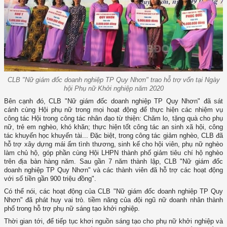
CLB "Nữ giám đốc doanh nghiệp TP Quy Nhơn" trao hỗ trợ vốn tại Ngày
hội Phụ nữ Khởi nghiệp năm 2020
Bên cạnh đó, CLB "Nữ giám đốc doanh nghiệp TP Quy Nhơn" đã sát
cánh cùng Hội phụ nữ trong mọi hoạt động để thực hiện các nhiệm vụ
công tác Hội trong công tác nhân đạo từ thiện: Chăm lo, tặng quà cho phụ
nữ, trẻ em nghèo, khó khăn; thực hiện tốt công tác an sinh xã hội, công
tác khuyến học khuyến tài... Đặc biệt, trong công tác giảm nghèo, CLB đã
hỗ trợ xây dựng mái ấm tình thương, sinh kế cho hội viên, phụ nữ nghèo
làm chủ hộ, góp phần cùng Hội LHPN thành phố giảm tiêu chí hộ nghèo
trên địa bàn hàng năm.
Sau gần 7 năm thành lập, CLB "Nữ giám đốc
doanh nghiệp TP Quy Nhơn" và các thành viên đã hỗ trợ các hoạt động
với số tiền gần 900 triệu đồng".
Có thể nói, các hoạt động của CLB "Nữ giám đốc doanh nghiệp TP Quy
Nhơn" đã phát huy vai trò. tiềm năng của đội ngũ nữ doanh nhân thành
phố trong hỗ trợ phụ nữ sáng tạo khởi nghiệp.
Thời gian tới, để tiếp tục khơi nguồn sáng tạo cho phụ nữ khởi nghiệp và