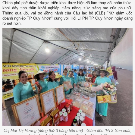
Chính phủ phê duyệt được triển khai thực hiện đã làm thay đổi nhận thức,
khơi dậy tinh thần khởi nghiệp, tiềm năng, sức sáng tạo của phụ nữ.
Thông qua đó, vai trò đồng hành của Câu lạc bộ (CLB)
"
Nữ giám đốc
doanh nghiệp TP Quy Nhơn" cùng với Hội LHPN TP Quy Nhơn ngày càng
rõ nét hơn.
Chị Mai Thị Hương (đứng thứ 3 hàng bên trái) - Giám đốc “HTX Sản xuất,