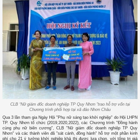
CLB “Nữ giám đốc doanh nghiệp TP Quy Nhơn ”trao hỗ trợ vốn tại
Chương trình phối hợp tại xã đảo Nhơn Châu
Qua 3 lần tham gia Ngày Hội "Phụ nữ sáng tạo khởi nghiệp" do Hội LHPN
TP. Quy Nhơn tổ chức (2019,2020,2022), các Chương trình "Đồng hành
cùng phụ nữ biên cương", CLB "Nữ giám đốc doanh nghiệp TP Quy
Nhơn" và các thành viên đã "sát cánh, đồng hành" hỗ trợ một phần kinh
phí cho 21 ý tưởng khởi nghiệp khả thi được lựa chọn, với tổng trị giá