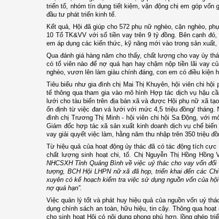
triển tổ, nhóm tín dụng tiết kiệm, vận động chị em góp vốn
đầu tư phát triển kinh tế.
Kết quả, Hội đã giúp cho 572 phụ nữ nghèo, cận nghèo, ph
10 Tổ TK&VV với số tiền vay trên 9 tỷ đồng.
Bên cạnh đó, 
em áp dụng các kiến thức, kỹ năng mới vào trong sản xuất,
Qua đánh giá hàng năm cho thấy, chất lượng cho vay ủy thá
có tổ viên nào để nợ quá hạn hay chậm nộp tiền lãi vay 
nghèo, vươn lên làm giàu chính đáng, con em có điều kiện h
Tiêu biểu như gia đình chị
Mai Thị Khuyên, hội viên chi hội
tế thông qua tham gia vào mô hình Hợp tác dịch vụ hậu cầ
lưới cho tàu biển trên địa bàn xã và được Hội phụ nữ xã tạo
ổn định từ việc đan vá lưới với mức 4,5 triệu đồng/ tháng.
đình chị Trương Thị Minh - hội viên chi hội Sa Động, với m
Giám đốc hợp tác xã sản xuất kinh doanh dịch vụ chế biến
vay giải quyết việc làm, hằng năm thu nhập trên 350 triệu đồ
Từ hiệu quả của hoạt động ủy thác đã có tác động tích cực 
chất lượng sinh hoạt chi, tổ. Chị Nguyễn Thị Hồng Hồng
NHCSXH Tỉnh Quảng Bình về việc uỷ thác cho vay vốn đối 
tượng, BCH Hội LHPN nữ xã đã họp, triển khai đến các Chi 
xuyên có kế hoạch kiểm tra việc sử dụng nguồn vốn của hội
nợ quá hạn”.
Việc quản lý tốt và phát huy hiệu quả của nguồn vốn uỷ t
dụng chính sách an toàn, hữu hiệu, tin cậy. Thông qua hoạ
cho sinh hoạt Hội có nội dung phong phú hơn, lồng ghép triể