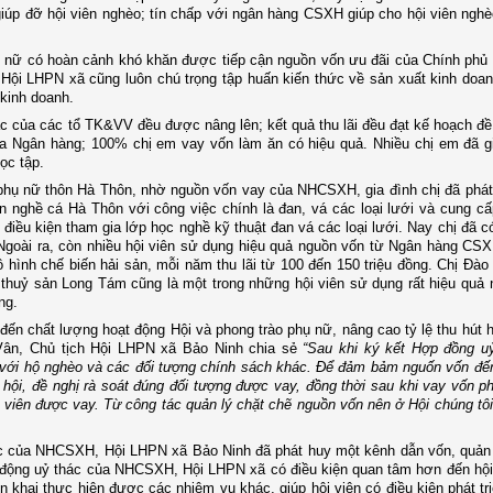
 giúp đỡ hội viên nghèo; tín chấp với ngân hàng CSXH giúp cho hội viên ngh
ụ nữ có hoàn cảnh khó khăn được tiếp cận nguồn vốn ưu đãi của Chính phủ
Hội LHPN xã cũng luôn chú trọng tập huấn kiến thức về sản xuất kinh doan
 kinh doanh.
c của các tổ TK&VV đều được nâng lên; kết quả thu lãi đều đạt kế hoạch đề
của Ngân hàng; 100% chị em vay vốn làm ăn có hiệu quả. Nhiều chị em đã 
ọc tập.
 phụ nữ thôn Hà Thôn
, nhờ nguồn vốn vay của NHCSXH, gia đình chị đã phát 
n nghề cá Hà Thôn với công việc chính là đan, vá các loại lưới và cung c
 điều kiện tham gia lớp học nghề kỹ thuật đan vá các loại lưới. Nay chị đã c
Ngoài ra, còn nhiều hội viên sử dụng hiệu quả nguồn vốn từ Ngân hàng CS
ô hình chế biến hải sản, mỗi năm thu lãi từ 100 đến 150 triệu đồng. Chị Đào
 thuỷ sản Long Tám cũng là một trong những hội viên sử dụng rất hiệu quả
ng.
đến chất lượng hoạt động Hội và phong trào phụ nữ, nâng cao tỷ lệ thu hút h
 Vân, Chủ tịch Hội LHPN xã Bảo Ninh chia sẻ
“Sau khi ký kết Hợp đồng uỷ
với hộ nghèo và các đối tượng chính sách khác. Để đảm bảm nguốn vốn đến
hội, đề nghị rà soát đúng đối tượng được vay, đồng thời sau khi vay vốn p
 viên được vay. Từ công tác quản lý chặt chẽ nguồn vốn nên ở Hội chúng tô
hác của NHCSXH, Hội LHPN xã Bảo Ninh đã phát huy một kênh dẫn vốn, quản 
t động uỷ thác của NHCSXH, Hội LHPN xã có điều kiện quan tâm hơn đến hội
n khai thực hiện được các nhiệm vụ khác, giúp hội viên có điều kiện phát tri