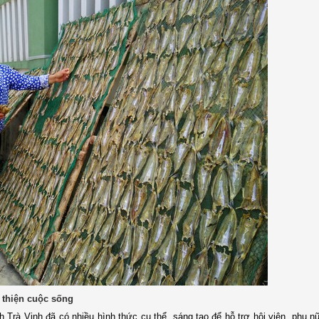
i thiện cuộc sống
Trà Vinh đã có nhiều hình thức cụ thể, sáng tạo để hỗ trợ hội viên, phụ n