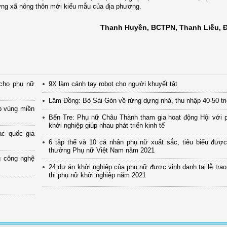
dựng xã nông thôn mới kiểu mẫu của địa phương.
Thanh Huyền, BCTPN, Thanh Liễu, 
 cho phụ nữ
9X làm cánh tay robot cho người khuyết tật
Lâm Đồng: Bỏ Sài Gòn về rừng dựng nhà, thu nhập 40-50 tri
p vùng miền
Bến Tre: Phụ nữ Châu Thành tham gia hoạt động Hội với p
khởi nghiệp giúp nhau phát triển kinh tế
c quốc gia
6 tập thể và 10 cá nhân phụ nữ xuất sắc, tiêu biểu được
thưởng Phụ nữ Việt Nam năm 2021
g công nghệ
24 dự án khởi nghiệp của phụ nữ được vinh danh tại lễ trao
thi phụ nữ khởi nghiệp năm 2021