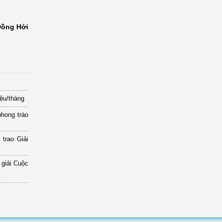
Đồng Hới
ệu/tháng
hong trào
 trao Giải
 giải Cuộc