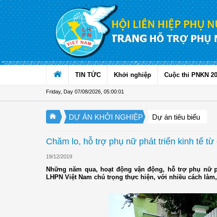
Skip to Content
TIN TỨC
Khởi nghiệp
Cuộc thi PNKN 2
Friday, Day 07/08/2026
,
05:00:02
DỰ ÁN KHỞI NGHIỆP
Dự án tiêu biểu
Chăm lo, hỗ trợ phụ nữ phát triển kinh tế từ
19/12/2019
Những năm qua, hoạt động vận động, hỗ trợ phụ nữ ph
LHPN Việt Nam chú trọng thực hiện, với nhiều cách làm, 