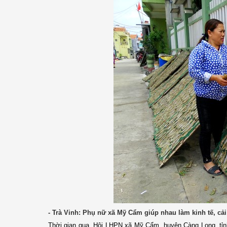
- Trà Vinh: Phụ nữ xã Mỹ Cẩm giúp nhau làm kinh tế, cả
Thời gian qua, Hội LHPN xã Mỹ Cẩm, huyện Càng Long, tỉnh 