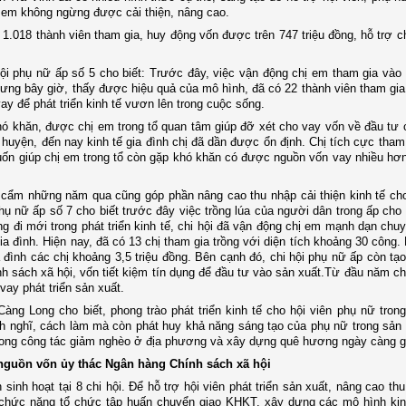
 em không ngừng được cải thiện, nâng cao.
, 1.018 thành viên tham gia, huy động vốn được trên 747 triệu đồng, hỗ trợ c
i hội phụ nữ ấp số 5 cho biết: Trước đây, việc vận động chị em tham gia vào
hưng bây giờ, thấy được hiệu quả của mô hình, đã có 22 thành viên tham gia 
ay để phát triển kinh tế vươn lên trong cuộc sống.
hó khăn, được chị em trong tổ quan tâm giúp đỡ xét cho vay vốn về đầu tư 
uyện, đến nay kinh tế gia đình chị đã dần được ổn định. Chị tích cực tham g
uốn giúp chị em trong tổ còn gặp khó khăn có được nguồn vốn vay nhiều hơ
ỹ cẩm những năm qua cũng góp phần nâng cao thu nhập cải thiện kinh tế ch
 phụ nữ ấp số 7 cho biết trước đây việc trồng lúa của người dân trong ấp cho
g đi mới trong phát triển kinh tế, chi hội đã vận động chị em mạnh dạn chuy
gia đình. Hiện nay, đã có 13 chị tham gia trồng với diện tích khoảng 30 công.
 đình các chị khoảng 3,5 triệu đồng. Bên cạnh đó, chi hội phụ nữ ấp còn tạo
 sách xã hội, vốn tiết kiệm tín dụng để đầu tư vào sản xuất.Từ đầu năm c
 vay phát triển sản xuất.
g Long cho biết, phong trào phát triển kinh tế cho hội viên phụ nữ tron
h nghĩ, cách làm mà còn phát huy khả năng sáng tạo của phụ nữ trong sản 
trong công tác giảm nghèo ở địa phương và xây dựng quê hương ngày càng g
nguồn vốn ủy thác Ngân hàng Chính sách xã hội
inh hoạt tại 8 chi hội. Để hỗ trợ hội viên phát triển sản xuất, nâng cao thu
 chức năng tổ chức tập huấn chuyển giao KHKT, xây dựng các mô hình kinh