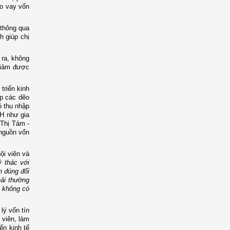
èo vay vốn
 thông qua
h giúp chị
 ra, không
giảm được
triển kinh
ấp các dẽo
ó thu nhập
XH như gia
 Thị Tám -
 nguồn vốn
ội viên và
 thác với
 đúng đối
hải thường
i không có
lý vốn tín
 viên, làm
ển kinh tế