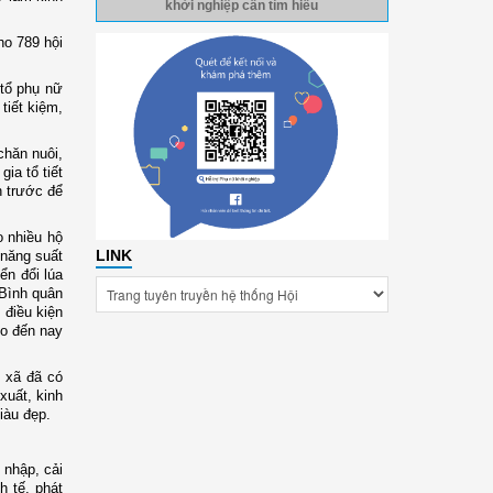
khởi nghiệp cần tìm hiểu
ho 789 hội
 tổ phụ nữ
tiết kiệm,
chăn nuôi,
ia tổ tiết
n trước để
o nhiều hộ
LINK
 năng suất
ển đổi lúa
 Bình quân
 điều kiện
ho đến nay
g xã đã có
xuất, kinh
iàu đẹp.
 nhập, cải
 tế, phát