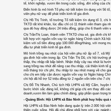
tế, khởi nghiệp, vươn lên trong cuộc sống,
đời sống của chị
Điển hình là mô hình Tổ phụ nữ tiết kiệm tín dụng với 56 tổ
viên phụ nữ vay để phát triển kinh tế gia đình.
Chị Hồ Thị Trinh, tổ trưởng Tổ tiết kiệm tín dụng tổ 3, ch
TKTD rất khó khăn, lúc đầu chỉ có 11 thành viên tham gia n
qua đó huy động được 24 triệu đồng, giúp cho 6 thanh viên v
Chị TrầnThị Loan, thành viên TTKTD chia sẻ, gia đình chị k
kết hợp với nguồn vốn vay từ ngân hàng Chính sách Xã hội h
kiệm với số tiền đóng góp 100.000 đồng/tháng, với mong m
đầu tư phát triển kinh tế gia đình.
Mô hình trồng rau nhút của hội viên phụ nữ ấp số 7, xã M
gia đình hội viên trong ấp. Chị Trần Thị Dũ, chi hội trưởng
thấp, thu nhập rất bấp bênh. Nhận thấy cây rau nhút là hướn
sang trồng rau nhút để nâng cao thu nhập, cải thiện kinh tế 
mỗi tháng trừ chi phí, thu nhập từ rau nhút mang về cho gia
cho chị em tiếp cận được nguồn vốn vay từ Ngân hàng Chính
chi hội đã hỗ trợ 52 triệu đồng từ 2 nguồn vốn trên cho 7 chị
Chị Đỗ Thị Nhanh, Chủ tịch Hội LHPN xã Mỹ Cẩm, huyện Càn
bước khởi sắc đáng kể, không chỉ giúp chị em thay đổi các
doanh,vươn lên làm giàu chính đáng, góp phần quan trọng 
- Quảng Bình: Hội LHPN xã Bảo Ninh phát huy hiệu quả 
Hội LHPN xã Bảo Ninh hiện đang quản lý trên 2.000 hội viên s
thiện cuộc sống, Hội đã chủ động phối hợp với các ngành