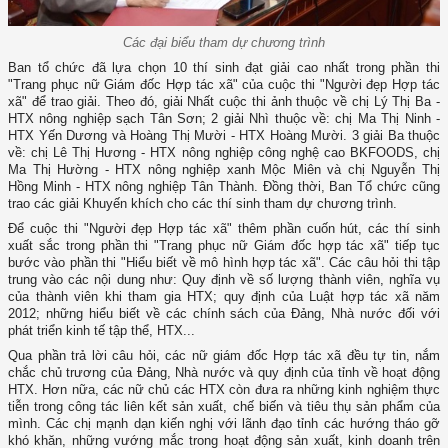
Các đại biểu tham dự chương trình
Ban tổ chức đã lựa chọn 10 thí sinh đạt giải cao nhất trong phần thi
"Trang phục nữ Giám đốc Hợp tác xã" của cuộc thi "Người đẹp Hợp tác
xã" để trao giải. Theo đó, giải Nhất cuộc thi ảnh thuộc về chị Lý Thị Ba -
HTX nông nghiệp sạch Tân Sơn; 2 giải Nhì thuộc về: chị Ma Thị Ninh -
HTX Yến Dương và Hoàng Thị Mười - HTX Hoàng Mười. 3 giải Ba thuộc
về: chị Lê Thị Hương - HTX nông nghiệp công nghệ cao BKFOODS, chị
Ma Thị Hường - HTX nông nghiệp xanh Mộc Miên và chị Nguyễn Thị
Hồng Minh - HTX nông nghiệp Tân Thành. Đồng thời, Ban Tổ chức cũng
trao các giải Khuyến khích cho các thí sinh tham dự chương trình.
Để cuộc thi "Người đẹp Hợp tác xã" thêm phần cuốn hút, các thí sinh
xuất sắc trong phần thi "Trang phục nữ Giám đốc hợp tác xã" tiếp tục
bước vào phần thi "Hiểu biết về mô hình hợp tác xã". Các câu hỏi thi tập
trung vào các nội dung như: Quy định về số lượng thành viên, nghĩa vụ
của thành viên khi tham gia HTX; quy định của Luật hợp tác xã năm
2012; những hiểu biết về các chính sách của Đảng, Nhà nước đối với
phát triển kinh tế tập thể, HTX...
Qua phần trả lời câu hỏi, các nữ giám đốc Hợp tác xã đều tự tin, nắm
chắc chủ trương của Đảng, Nhà nước và quy định của tỉnh về hoạt động
HTX. Hơn nữa, các nữ chủ các HTX còn đưa ra những kinh nghiệm thực
tiễn trong công tác liên kết sản xuất, chế biến và tiêu thụ sản phẩm của
mình. Các chị mạnh dạn kiến nghị với lãnh đạo tỉnh các hướng tháo gỡ
khó khăn, những vướng mắc trong hoạt động sản xuất, kinh doanh trên