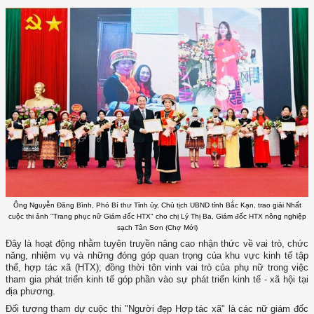
Ông Nguyễn Đăng Bình, Phó Bí thư Tỉnh ủy, Chủ tịch UBND tỉnh Bắc Kạn, trao giải Nhất
cuộc thi ảnh "Trang phục nữ Giám đốc HTX" cho chị Lý Thị Ba, Giám đốc HTX nông nghiệp
sạch Tân Sơn (Chợ Mới)
Đây là hoạt động nhằm tuyên truyền nâng cao nhận thức về vai trò, chức
năng, nhiệm vụ và những đóng góp quan trọng của khu vực kinh tế tập
thể, hợp tác xã (HTX); đồng thời tôn vinh vai trò của phụ nữ trong việc
tham gia phát triển kinh tế góp phần vào sự phát triển kinh tế - xã hội tại
địa phương.
Đối tượng tham dự cuộc thi "Người đẹp Hợp tác xã" là các nữ giám đốc