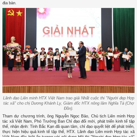
địa bàn.
Lãnh đạo Liên minh HTX Việt Nam trao giải Nhất cuộc thi "Người đẹp Hợp
tác xã" cho chị Dương Khánh Ly, Giám đốc HTX nông lâm Nghĩa Tá (Chợ
Đồn).
Tham dự chương trình, ông Nguyễn Ngọc Bảo, Chủ tịch Liên minh Hợp
tác xã Việt Nam, Phó Trưởng Ban Chỉ đạo đổi mới, phát triển kinh tế tập
thể, nhận định: Tỉnh Bắc Kạn đã quan tâm, chỉ đạo quyết liệt để phát triển,
thực hiện hiệu quả kinh tế tập thể, HTX. Lãnh đạo Liên minh Hợp tác xã
Việt Nam đặc biệt ấn tượng với nội dung Hội thi "Người đẹp Hợp tác xã"