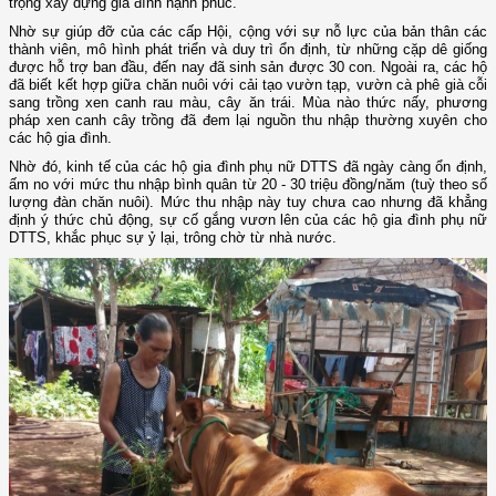
trọng xây dựng gia đình hạnh phúc.
Nhờ sự giúp đỡ của các cấp Hội, cộng với sự nỗ lực của bản thân các
thành viên, mô hình phát triển và duy trì ổn định, từ những cặp dê giống
được hỗ trợ ban đầu, đến nay đã sinh sản được 30 con. Ngoài ra, các hộ
đã biết kết hợp giữa chăn nuôi với cải tạo vườn tạp, vườn cà phê già cỗi
sang trồng xen canh rau màu, cây ăn trái. Mùa nào thức nấy, phương
pháp xen canh cây trồng đã đem lại nguồn thu nhập thường xuyên cho
các hộ gia đình.
Nhờ đó, kinh tế của các hộ gia đình phụ nữ DTTS đã ngày càng ổn định,
ấm no với mức thu nhập bình quân từ 20 - 30 triệu đồng/năm (tuỳ theo số
lượng đàn chăn nuôi). Mức thu nhập này tuy chưa cao nhưng đã khẳng
định ý thức chủ động, sự cố gắng vươn lên của các hộ gia đình phụ nữ
DTTS, khắc phục sự ỷ lại, trông chờ từ nhà nước.