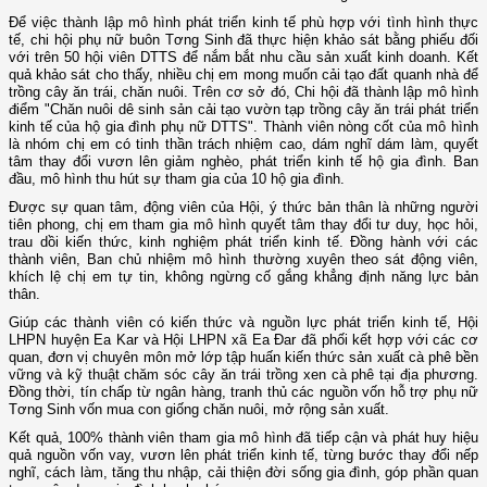
Để việc thành lập mô hình phát triển kinh tế phù hợp với tình hình thực
tế, chi hội phụ nữ buôn Tơng Sinh đã thực hiện khảo sát bằng phiếu đối
với trên 50 hội viên DTTS để nắm bắt nhu cầu sản xuất kinh doanh. Kết
quả khảo sát cho thấy, nhiều chị em mong muốn cải tạo đất quanh nhà để
trồng cây ăn trái, chăn nuôi. Trên cơ sở đó, Chi hội đã thành lập mô hình
điểm "Chăn nuôi dê sinh sản cải tạo vườn tạp trồng cây ăn trái phát triển
kinh tế của hộ gia đình phụ nữ DTTS". Thành viên nòng cốt của mô hình
là nhóm chị em có tinh thần trách nhiệm cao, dám nghĩ dám làm, quyết
tâm thay đổi vươn lên giảm nghèo, phát triển kinh tế hộ gia đình. Ban
đầu, mô hình thu hút sự tham gia của 10 hộ gia đình.
Được sự quan tâm, động viên của Hội, ý thức bản thân là những người
tiên phong, chị em tham gia mô hình quyết tâm thay đổi tư duy, học hỏi,
trau dồi kiến thức, kinh nghiệm phát triển kinh tế. Đồng hành với các
thành viên, Ban chủ nhiệm mô hình thường xuyên theo sát động viên,
khích lệ chị em tự tin, không ngừng cố gắng khẳng định năng lực bản
thân.
Giúp các thành viên có kiến thức và nguồn lực phát triển kinh tế, Hội
LHPN huyện Ea Kar và Hội LHPN xã Ea Đar đã phối kết hợp với các cơ
quan, đơn vị chuyên môn mở lớp tập huấn kiến thức sản xuất cà phê bền
vững và kỹ thuật chăm sóc cây ăn trái trồng xen cà phê tại địa phương.
Đồng thời, tín chấp từ ngân hàng, tranh thủ các nguồn vốn hỗ trợ phụ nữ
Tơng Sinh vốn mua con giống chăn nuôi, mở rộng sản xuất.
Kết quả, 100% thành viên tham gia mô hình đã tiếp cận và phát huy hiệu
quả nguồn vốn vay, vươn lên phát triển kinh tế, từng bước thay đổi nếp
nghĩ, cách làm, tăng thu nhập, cải thiện đời sống gia đình, góp phần quan