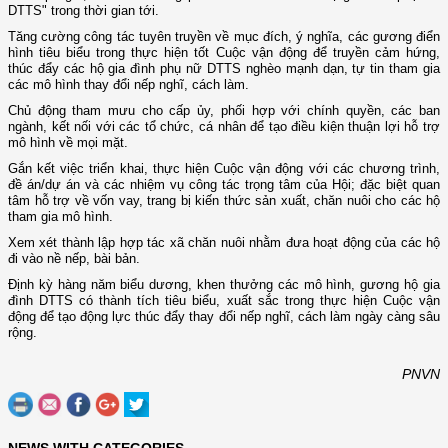
DTTS" trong thời gian tới.
Tăng cường công tác tuyên truyền về mục đích, ý nghĩa, các gương điển
hình tiêu biểu trong thực hiện tốt Cuộc vận động để truyền cảm hứng,
thúc đẩy các hộ gia đình phụ nữ DTTS nghèo mạnh dạn, tự tin tham gia
các mô hình thay đổi nếp nghĩ, cách làm.
Chủ động tham mưu cho cấp ủy, phối hợp với chính quyền, các ban
ngành, kết nối với các tổ chức, cá nhân để tạo điều kiện thuận lợi hỗ trợ
mô hình về mọi mặt.
Gắn kết việc triển khai, thực hiện Cuộc vận động với các chương trình,
đề án/dự án và các nhiệm vụ công tác trọng tâm của Hội; đặc biệt quan
tâm hỗ trợ về vốn vay, trang bị kiến thức sản xuất, chăn nuôi cho các hộ
tham gia mô hình.
Xem xét thành lập hợp tác xã chăn nuôi nhằm đưa hoạt động của các hộ
đi vào nề nếp, bài bản.
Định kỳ hàng năm biểu dương, khen thưởng các mô hình, gương hộ gia
đình DTTS có thành tích tiêu biểu, xuất sắc trong thực hiện Cuộc vận
động để tạo động lực thúc đẩy thay đổi nếp nghĩ, cách làm ngày càng sâu
rộng.
PNVN
NEWS WITH CATEGORIES