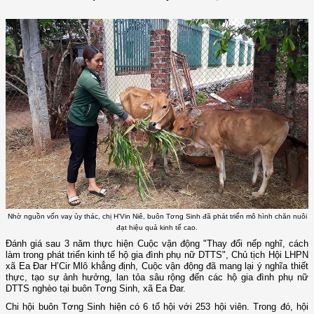
Nhờ nguồn vốn vay ủy thác, chị H'Vin Niê, buôn Tơng Sinh đã phát triển mô hình chăn nuôi
đạt hiệu quả kinh tế cao.
Đánh giá sau 3 năm thực hiện Cuộc vận động "Thay đổi nếp nghĩ, cách
làm trong phát triển kinh tế hộ gia đình phụ nữ DTTS", Chủ tịch Hội LHPN
xã Ea Đar H’Cir Mlô khẳng định, Cuộc vận động đã mang lại ý nghĩa thiết
thực, tạo sự ảnh hưởng, lan tỏa sâu rộng đến các hộ gia đình phụ nữ
DTTS nghèo tại buôn Tơng Sinh, xã Ea Đar.
Chi hội buôn Tơng Sinh hiện có 6 tổ hội với 253 hội viên. Trong đó, hội