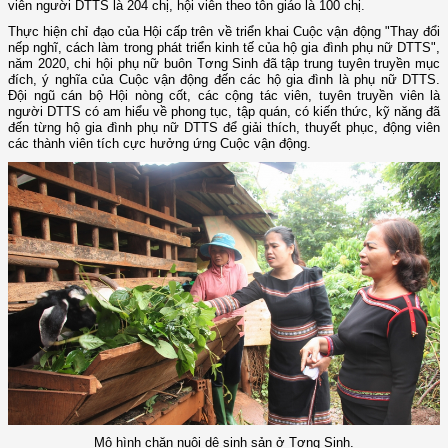
viên người DTTS là 204 chị, hội viên theo tôn giáo là 100 chị.
Thực hiện chỉ đạo của Hội cấp trên về triển khai Cuộc vận động "Thay đổi
nếp nghĩ, cách làm trong phát triển kinh tế của hộ gia đình phụ nữ DTTS",
năm 2020, chi hội phụ nữ buôn Tơng Sinh đã tập trung tuyên truyền mục
đích, ý nghĩa của Cuộc vận động đến các hộ gia đình là phụ nữ DTTS.
Đội ngũ cán bộ Hội nòng cốt, các cộng tác viên, tuyên truyền viên là
người DTTS có am hiểu về phong tục, tập quán, có kiến thức, kỹ năng đã
đến từng hộ gia đình phụ nữ DTTS để giải thích, thuyết phục, động viên
các thành viên tích cực hưởng ứng Cuộc vận động.
Mô hình chăn nuôi dê sinh sản ở Tơng Sinh.