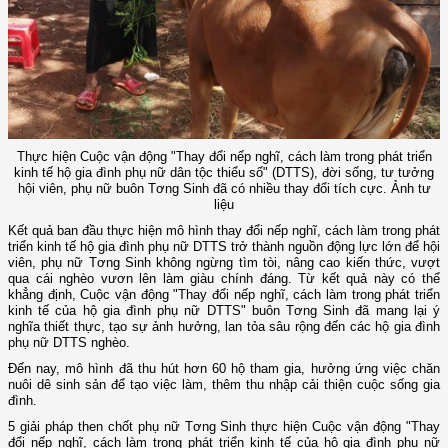
Thực hiện Cuộc vận động "Thay đổi nếp nghĩ, cách làm trong phát triển
kinh tế hộ gia đình phụ nữ dân tộc thiểu số" (DTTS), đời sống, tư tưởng
hội viên, phụ nữ buôn Tơng Sinh đã có nhiều thay đổi tích cực. Ảnh tư
liệu
Kết quả ban đầu thực hiện mô hình thay đổi nếp nghĩ, cách làm trong phát
triển kinh tế hộ gia đình phụ nữ DTTS trở thành nguồn động lực lớn để hội
viên, phụ nữ Tơng Sinh không ngừng tìm tòi, nâng cao kiến thức, vượt
qua cái nghèo vươn lên làm giàu chính đáng. Từ kết quả này có thể
khẳng định, Cuộc vận động "Thay đổi nếp nghĩ, cách làm trong phát triển
kinh tế của hộ gia đình phụ nữ DTTS" buôn Tơng Sinh đã mang lại ý
nghĩa thiết thực, tạo sự ảnh hưởng, lan tỏa sâu rộng đến các hộ gia đình
phụ nữ DTTS nghèo.
Đến nay, mô hình đã thu hút hơn 60 hộ tham gia, hưởng ứng việc chăn
nuôi dê sinh sản để tạo việc làm, thêm thu nhập cải thiện cuộc sống gia
đình.
5 giải pháp then chốt phụ nữ Tơng Sinh thực hiện Cuộc vận động "Thay
đổi nếp nghĩ, cách làm trong phát triển kinh tế của hộ gia đình phụ nữ