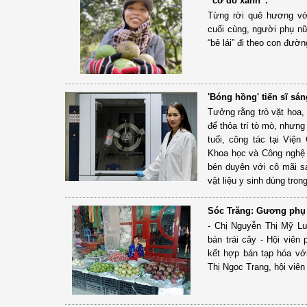
“cơ đồ xanh”.
Từng rời quê hương vớ
cuối cùng, người phụ nữ
“bẻ lái” đi theo con đườ
'Bóng hồng' tiến sĩ sán
Tưởng rằng trò vặt hoa, 
để thỏa trí tò mò, nhưng 
tuổi, công tác tại Việ
Khoa học và Công nghệ V
bén duyên với cô mãi s
vật liệu y sinh dùng tron
Sóc Trăng: Gương phụ 
- Chị Nguyễn Thị Mỹ L
bán trái cây - Hội viê
kết hợp bán tạp hóa với
Thị Ngọc Trang, hội viên