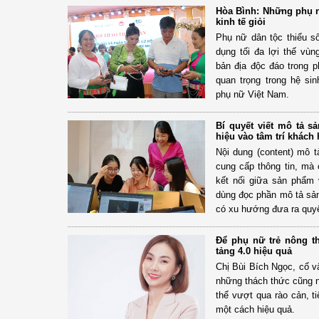
Hòa Bình: Những phụ 
kinh tế giỏi
Phụ nữ dân tộc thiểu số
dụng tối đa lợi thế vùn
bản địa độc đáo trong p
quan trọng trong hệ sin
phụ nữ Việt Nam.
Bí quyết viết mô tả s
hiệu vào tâm trí khách
Nội dung (content) mô 
cung cấp thông tin, mà 
kết nối giữa sản phẩm 
dùng đọc phần mô tả sản
có xu hướng đưa ra quy
Để phụ nữ trẻ nông th
tảng 4.0 hiệu quả
Chị Bùi Bích Ngọc, cố v
những thách thức cũng n
thể vượt qua rào cản, t
một cách hiệu quả.