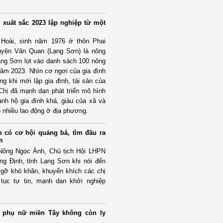
xuất sắc 2023 lập nghiệp từ một
Hoài, sinh năm 1976 ở thôn Phai
huyện Văn Quan (Lạng Sơn) là nông
ạng Sơn lọt vào danh sách 100 nông
ăm 2023. Nhìn cơ ngơi của gia đình
rằng khi mới lập gia đình, tài sản của
 Chị đã mạnh dạn phát triển mô hình
hành hộ gia đình khá, giàu của xã và
o nhiều lao động ở địa phương.
có cơ hội quảng bá, tìm đầu ra
m
 Nông Ngọc Ánh, Chủ tịch Hội LHPN
g Định, tỉnh Lạng Sơn khi nói đến
gỡ khó khăn, khuyến khích các chị
tục tự tin, mạnh dạn khởi nghiệp
ể phụ nữ miền Tây không còn ly