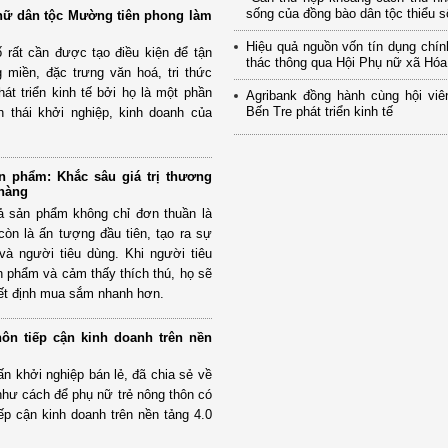
sống của đồng bào dân tộc thiểu số
nữ dân tộc Mường tiên phong làm
Hiệu quả nguồn vốn tín dụng chí
 rất cần được tạo điều kiện để tận
thác thông qua Hội Phụ nữ xã Hó
g miền, đặc trưng văn hoá, tri thức
hát triển kinh tế bởi họ là một phần
Agribank đồng hành cùng hội viê
Bến Tre phát triển kinh tế
h thái khởi nghiệp, kinh doanh của
ản phẩm: Khắc sâu giá trị thương
 hàng
tả sản phẩm không chỉ đơn thuần là
còn là ấn tượng đầu tiên, tạo ra sự
và người tiêu dùng. Khi người tiêu
 phẩm và cảm thấy thích thú, họ sẽ
ết định mua sắm nhanh hơn.
ôn tiếp cận kinh doanh trên nền
ấn khởi nghiệp bán lẻ, đã chia sẻ về
hư cách để phụ nữ trẻ nông thôn có
iếp cận kinh doanh trên nền tảng 4.0