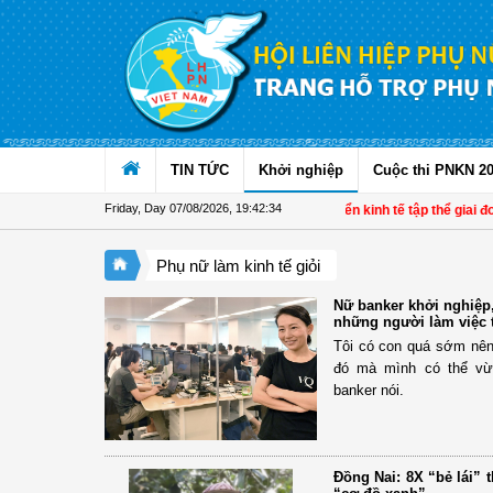
Skip to Content
TIN TỨC
Khởi nghiệp
Cuộc thi PNKN 2
Friday, Day 07/08/2026
,
19:42:34
Đề án 01: Dấu ấn phụ nữ trong phát triển kinh tế tập thể giai đoạn
Phụ nữ làm kinh tế giỏi
Nữ banker khởi nghiệp
những người làm việc 
Tôi có con quá sớm nê
đó mà mình có thể vừ
banker nói.
Đồng Nai: 8X “bẻ lái”