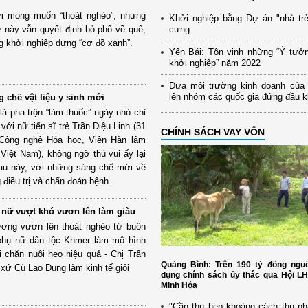
i mong muốn “thoát nghèo”, nhưng
Khởi nghiệp bằng Dự án "nhà trẻ
 này vẫn quyết định bỏ phố về quê,
cưng
ng khởi nghiệp dựng “cơ đồ xanh”.
Yên Bái: Tôn vinh những “Ý tưở
khởi nghiệp” năm 2022
Đưa môi trường kinh doanh của
lên nhóm các quốc gia đứng đầu 
g chế vật liệu y sinh mới
lá pha trộn “làm thuốc” ngày nhỏ chỉ
với nữ tiến sĩ trẻ Trần Diệu Linh (31
CHÍNH SÁCH VAY VỐN
n Công nghệ Hóa học, Viện Hàn lâm
iệt Nam), không ngờ thú vui ấy lại
au này, với những sáng chế mới về
g điều trị và chẩn đoán bệnh.
nữ vượt khó vươn lên làm giàu
ương vươn lên thoát nghèo từ buôn
n phụ nữ dân tộc Khmer làm mô hình
 chăn nuôi heo hiệu quả - Chị Trần
Quảng Bình: Trên 190 tỷ đồng nguồ
 xứ Cù Lao Dung làm kinh tế giỏi
dụng chính sách ủy thác qua Hội L
Minh Hóa
"Cần thu hẹp khoảng cách thu nh