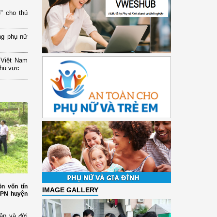
" cho thú
ng phụ nữ
 Việt Nam
khu vực
n vốn tín
IMAGE GALLERY
HPN huyện
ập và đời