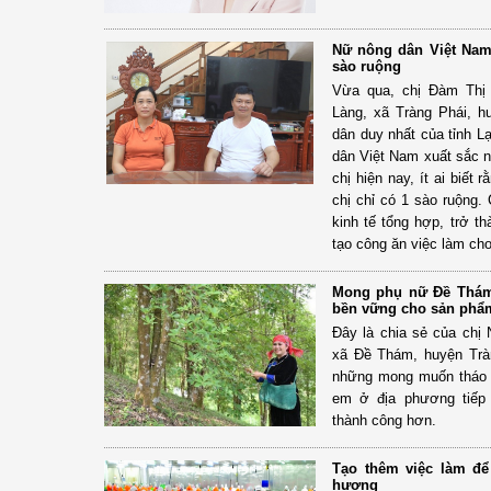
Nữ nông dân Việt Nam 
sào ruộng
Vừa qua, chị Đàm Thị 
Làng, xã Tràng Phái, 
dân duy nhất của tỉnh L
dân Việt Nam xuất sắc n
chị hiện nay, ít ai biết 
chị chỉ có 1 sào ruộng.
kinh tế tổng hợp, trở t
tạo công ăn việc làm ch
Mong phụ nữ Đề Thám 
bền vững cho sản phẩ
Đây là chia sẻ của chị
xã Đề Thám, huyện Tràn
những mong muốn tháo 
em ở địa phương tiếp 
thành công hơn.
Tạo thêm việc làm đ
hương