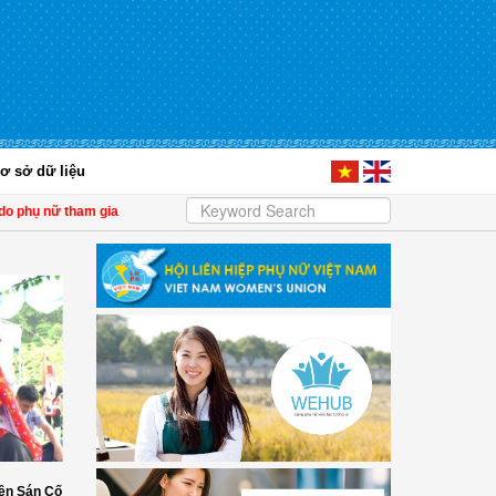
ơ sở dữ liệu
 phụ nữ tham gia quản lý
| Tây Ninh: Thổi hồn vào nón lá, tạo sinh kế cho phụ nữ
ền Sán Cố