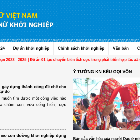
024
Dự án khởi nghiệp
Chính sách khởi nghiệp
Văn bản
C
 2023 - 2025
| Đề án 01 tạo chuyển biến tích cực trong phát triển hợp tác xã do
Ý TƯỞNG KN KÊU GỌI VỐN
, gây dựng thành công đế chế cho
tự do
n muốn tìm được một công việc nào
a chăm con, vừa cống hiến', cựu
 theo con đường khởi nghiệp dựng
Bản sắc văn hóa của người Dao ở mi