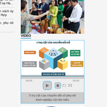
 tại Hà...
nh sách ủy
a Hợp
n, phụ nữ
VIDEO
00:00
00:00
5 trụ cột của chuyển đổi số phụ nữ
khởi nghiệp cần tìm hiểu