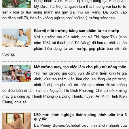
Nghệ nhân Ưu tú Phan Thị Thuận (làng lụa Phùng Xá,
Mỹ Đức, Hà Nội) là người làm thành công vải lụa từ tơ
sen - loại tơ lụa mong manh mà quý giá như sợi vàng. Đã bước vào
ngưỡng tuổi 70, bà vẫn không ngừng nghỉ những ý tưởng sáng tạo…
Bảo vệ môi trường bằng sản phẩm từ xơ mướp
Với sự sáng tạo của mình, chị Võ Thị Ngọc Thư (sinh
năm 1984 tại thành phố Đà Nẵng) đã làm ra những sản
phẩm hữu dụng từ xơ mướp, góp phần bảo vệ môi
trường.
Mở xưởng may, tạo việc làm cho phụ nữ nông thôn
“Tôi mở xưởng gia công vừa để phát triển kinh tế gia
đình, vừa tạo thêm việc làm cho lao động địa phương,
nhất là chị em phụ nữ có thời gian nhàn rỗi và không
có điều kiện đi làm xa”, chị Nguyễn Thị Bích Phương, Chủ cơ sở xưởng
may gia công ấp Thạnh Phong (xã Đông Thạnh, huyện An Minh, tỉnh Kiên
Giang) chia sẻ.
U60 mới khởi nghiệp thành công nhờ tuân thủ 3
quy tắc
Bà Penny Bowers-Schebal ước tính 2 chi nhánh của