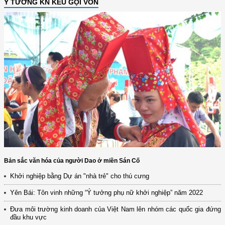
Ý TƯỞNG KN KÊU GỌI VỐN
Bản sắc văn hóa của người Dao ở miền Sán Cố
Khởi nghiệp bằng Dự án "nhà trẻ" cho thú cưng
Yên Bái: Tôn vinh những “Ý tưởng phụ nữ khởi nghiệp” năm 2022
Đưa môi trường kinh doanh của Việt Nam lên nhóm các quốc gia đứng
đầu khu vực