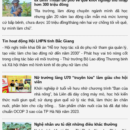
8x Bình Thuận Bỏ phố về quê khởi nghiệp thu nhập
hơn 300 triệu đồng
“Ra trường, làm đúng chuyên ngành mình đã học
nhưng gần 20 năm lao động cần mẫn mà mức lương
cứ bấp bênh, chưa được 10 triệu đồng/tháng nên hai vợ chồng tôi về quê,
tự mình làm chủ”.
Tin hoạt động Hội LHPN tỉnh Bắc Giang
- Hội nghị triển khai Đề án “Hỗ trợ hợp tác xã do phụ nữ tham gia quản lý,
tạo việc làm cho lao động nữ đến năm 2030” - Phát huy vai trò nòng cốt
trong công tác bảo vệ môi trường - Thứ trưởng Bộ Lao động Thương binh
và Xã hội thăm mô hình kinh tế do phụ nữ làm chủ
Nữ trưởng làng U70 “truyền lửa” làm giàu cho hội
viên
Khởi nghiệp ở tuổi về hưu nhờ chương trình “Bạn của
nhà nông”, bà Liên đã dày công mày mò, học hỏi kiến
thức nuôi giun quế; sử dụng giun quế xử lý rác thải, làm thức ăn chăn
nuôi, phân bón cho cây trồng… Sản phẩm chăn nuôi của bà đã đạt tiêu
chuẩn OCOP 3 sao của TP Hà Nội năm 2023.
Nghệ nhân ưu tú dệt những điều khác thường