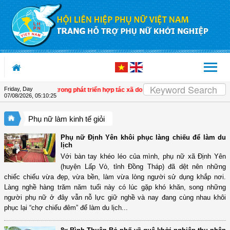
Skip to Content
Friday, Day
n biến tích cực trong phát triển hợp tác xã do phụ nữ tham gia quản lý
| Tây Nin
07/08/2026
,
05:10:26
Phụ nữ làm kinh tế giỏi
Phụ nữ Định Yên khôi phục làng chiếu để làm du
lịch
Với bàn tay khéo léo của mình, phụ nữ xã Định Yên
(huyện Lấp Vò, tỉnh Đồng Tháp) đã dệt nên những
chiếc chiếu vừa đẹp, vừa bền, làm vừa lòng người sử dụng khắp nơi.
Làng nghề hàng trăm năm tuổi này có lúc gặp khó khăn, song những
người phụ nữ ở đây vẫn nỗ lực giữ nghề và nay đang cùng nhau khôi
phục lại “chợ chiếu đêm” để làm du lịch...