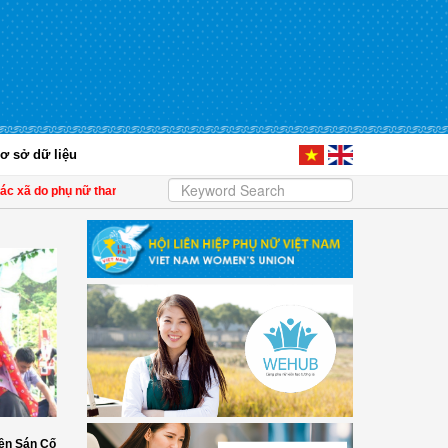
ơ sở dữ liệu
xã do phụ nữ tham gia quản lý
| Tây Ninh: Thổi hồn vào nón lá, tạo sinh kế cho 
ền Sán Cố