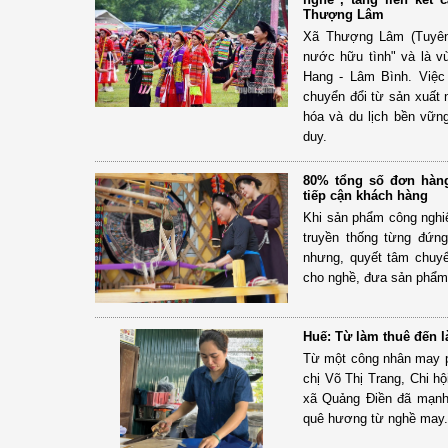
Thượng Lâm
Xã Thượng Lâm (Tuyên
nước hữu tình" và là vù
Hang - Lâm Bình. Việc
chuyển đổi từ sản xuất 
hóa và du lịch bền vững
duy.
80% tổng số đơn hàng
tiếp cận khách hàng
Khi sản phẩm công nghiệ
truyền thống từng đứn
nhưng, quyết tâm chuy
cho nghề, đưa sản phẩm
Huế: Từ làm thuê đến 
Từ một công nhân may ph
chị Võ Thị Trang, Chi h
xã Quảng Điền đã mạnh 
quê hương từ nghề may.