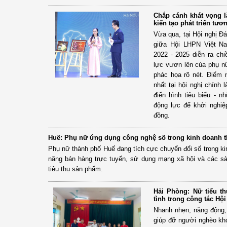
Chắp cánh khát vọng l
kiến tạo phát triển tươ
Vừa qua, tại Hội nghị Đ
giữa Hội LHPN Việt Na
2022 - 2025 diễn ra chi
lực vươn lên của phụ 
phác họa rõ nét. Điểm
nhất tại hội nghị chính
điển hình tiêu biểu - 
động lực để khởi nghiệp
đồng.
Huế: Phụ nữ ứng dụng công nghệ số trong kinh doanh 
Phụ nữ thành phố Huế đang tích cực chuyển đổi số trong ki
năng bán hàng trực tuyến, sử dụng mạng xã hội và các sà
tiêu thụ sản phẩm.
Hải Phòng: Nữ tiểu th
tình trong công tác Hội
Nhanh nhẹn, năng động,
giúp đỡ người nghèo khó