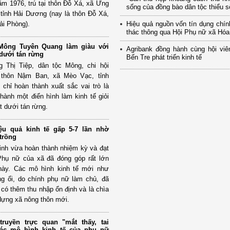
năm 1976, trú tại thôn Đỗ Xá, xã Ứng
sống của đồng bào dân tộc thiểu số
tỉnh Hải Dương (nay là thôn Đỗ Xá,
ải Phòng).
Hiệu quả nguồn vốn tín dụng chí
thác thông qua Hội Phụ nữ xã Hó
ông Tuyên Quang làm giàu với
Agribank đồng hành cùng hội viê
dưới tán rừng
Bến Tre phát triển kinh tế
 Thị Tiệp, dân tộc Mông, chi hội
 thôn Nậm Ban, xã Mèo Vạc, tỉnh
chỉ hoàn thành xuất sắc vai trò là
hành một điển hình làm kinh tế giỏi
t dưới tán rừng.
ệu quả kinh tế gấp 5-7 lần nhờ
trồng
inh vừa hoàn thành nhiệm kỳ và đạt
 Phụ nữ của xã đã đóng góp rất lớn
này. Các mô hình kinh tế mới như
ng ổi, do chính phụ nữ làm chủ, đã
 có thêm thu nhập ổn định và là chìa
dựng xã nông thôn mới.
ruyền trực quan "mắt thấy, tai
 các mô hình kinh tế của phụ nữ