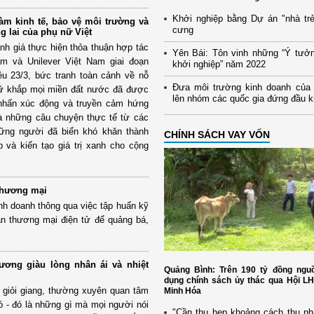
Khởi nghiệp bằng Dự án "nhà trẻ
àm kinh tế, bảo vệ môi trường và
cưng
ng lai của phụ nữ Việt
ánh giá thực hiện thỏa thuận hợp tác
Yên Bái: Tôn vinh những “Ý tưở
m và Unilever Việt Nam giai đoạn
khởi nghiệp” năm 2022
ều 23/3, bức tranh toàn cảnh về nỗ
Đưa môi trường kinh doanh của
nữ khắp mọi miền đất nước đã được
lên nhóm các quốc gia đứng đầu 
 nhấn xúc động và truyền cảm hứng
 là những câu chuyện thực tế từ các
những người đã biến khó khăn thành
CHÍNH SÁCH VAY VỐN
 và kiến tạo giá trị xanh cho cộng
thương mại
nh doanh thông qua việc tập huấn kỹ
n thương mại điện tử để quảng bá,
ương giàu lòng nhân ái và nhiệt
Quảng Bình: Trên 190 tỷ đồng nguồ
dụng chính sách ủy thác qua Hội L
 giỏi giang, thường xuyên quan tâm
Minh Hóa
 - đó là những gì mà mọi người nói
"Cần thu hẹp khoảng cách thu nh