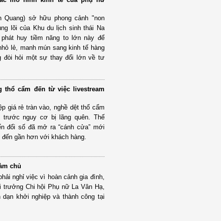
 Quang) sở hữu phong cảnh "non
ng lõi của Khu du lịch sinh thái Na
 phát huy tiềm năng to lớn này để
nhỏ lẻ, manh mún sang kinh tế hàng
 đòi hỏi một sự thay đổi lớn về tư
 thổ cẩm đến từ việc livestream
p giá rẻ tràn vào, nghề dệt thổ cẩm
g trước nguy cơ bị lãng quên. Thế
ển đổi số đã mở ra “cánh cửa” mới
 đến gần hơn với khách hàng.
làm chủ
ải nghỉ việc vì hoàn cảnh gia đình,
ội trưởng Chi hội Phụ nữ La Vân Hạ,
dạn khởi nghiệp và thành công tại