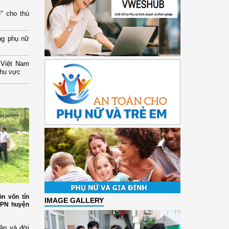
" cho thú
ng phụ nữ
 Việt Nam
khu vực
n vốn tín
IMAGE GALLERY
HPN huyện
ập và đời