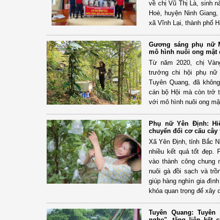
về chị Vũ Thị Là, sinh 
Hoè, huyện Ninh Giang, 
xã Vĩnh Lại, thành phố H
Gương sáng phụ nữ M
mô hình nuôi ong mật 
Từ năm 2020, chị Vàng
trưởng chi hội phụ nữ
Tuyên Quang, đã không 
cán bộ Hội mà còn trở t
với mô hình nuôi ong mậ
Phụ nữ Yên Định: Hi
chuyển đổi cơ cấu cây 
Xã Yên Định, tỉnh Bắc N
nhiều kết quả tốt đẹp.
vào thành công chung 
nuôi gà đồi sạch và trồ
giúp hàng nghìn gia đình
khóa quan trọng để xây 
Tuyên Quang: Tuyên t
nghe", tăng liên kết