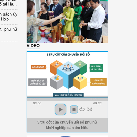
 tại Hà...
nh sách ủy
a Hợp
n, phụ nữ
VIDEO
00:00
00:00
5 trụ cột của chuyển đổi số phụ nữ
khởi nghiệp cần tìm hiểu