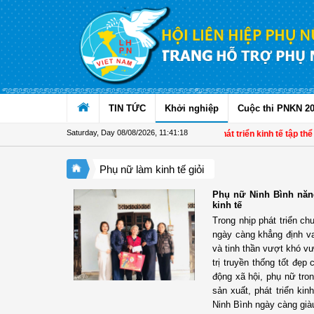
Skip to Content
TIN TỨC
Khởi nghiệp
Cuộc thi PNKN 2
Saturday, Day 08/08/2026
,
11:41:19
Đề án 01: Dấu ấn phụ nữ trong phát triển kinh tế tập thể gia
Phụ nữ làm kinh tế giỏi
Phụ nữ Ninh Bình năng
kinh tế
Trong nhịp phát triển c
ngày càng khẳng định vai
và tinh thần vượt khó v
trị truyền thống tốt đẹp
động xã hội, phụ nữ tro
sản xuất, phát triển ki
Ninh Bình ngày càng già