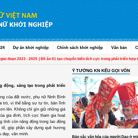
024
Dự án khởi nghiệp
Chính sách khởi nghiệp
Văn bản
C
i đoạn 2023 - 2025
| Đề án 01 tạo chuyển biến tích cực trong phát triển hợp tác 
Ý TƯỞNG KN KÊU GỌI VỐN
 động, sáng tạo trong phát triển
hung của đất nước, phụ nữ Ninh Bình
 trò, vị thế bằng sự tự tin, bản lĩnh
ươn lên. Không chỉ gìn giữ những giá
 của gia đình, tích cực tham gia hoạt
ng tỉnh còn năng động trong lao động
nh tế, góp phần xây dựng quê hương
u đẹp, văn minh.
Bản sắc văn hóa của người Dao ở mi