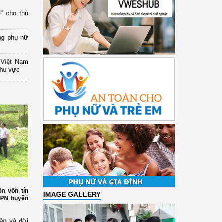
" cho thú
ng phụ nữ
 Việt Nam
khu vực
n vốn tín
IMAGE GALLERY
HPN huyện
ập và đời