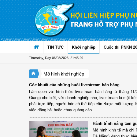
Skip to Content
TIN TỨC
Khởi nghiệp
Cuộc thi PNKN 2
Thursday, Day 06/08/2026
,
21:45:29
Mô hình khởi nghiệp
Góc khuất của những buổi livestream bán hàng
Làm quen với hình thức livestream bán hàng từ tháng 11/
Giang) cho biết, với doanh nghiệp nhỏ, livestream là một k
phát trực tiếp, người bán có thể tiếp cận được một lượng l
việc đăng bài hoặc chạy quảng cáo.
Hành trình nâng tầm giá
Mô hình kinh tế mà chị
Đà Nẵng) đang thực hiện