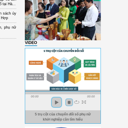
 tại Hà...
nh sách ủy
a Hợp
n, phụ nữ
VIDEO
00:00
00:00
5 trụ cột của chuyển đổi số phụ nữ
khởi nghiệp cần tìm hiểu