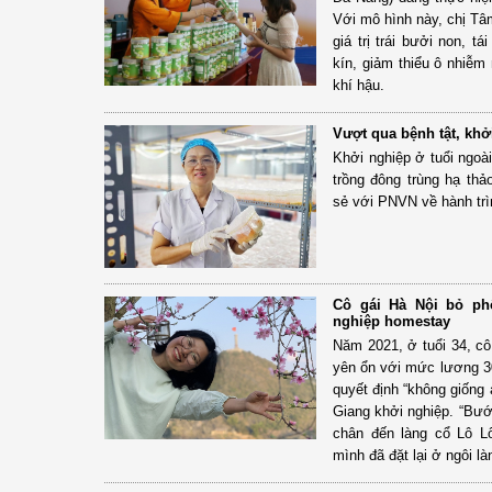
Với mô hình này, chị Tâ
giá trị trái bưởi non, t
kín, giảm thiểu ô nhiễm
khí hậu.
Vượt qua bệnh tật, khở
Khởi nghiệp ở tuổi ngoà
trồng đông trùng hạ thả
sẻ với PNVN về hành trì
Cô gái Hà Nội bỏ ph
nghiệp homestay
Năm 2021, ở tuổi 34, c
yên ổn với mức lương 30
quyết định “không giống 
Giang khởi nghiệp. “Bướ
chân đến làng cổ Lô L
mình đã đặt lại ở ngôi là