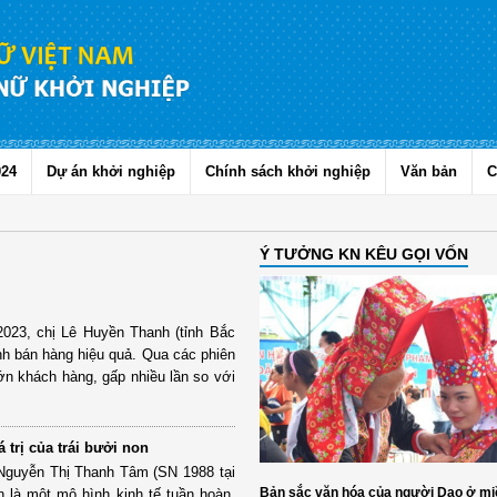
024
Dự án khởi nghiệp
Chính sách khởi nghiệp
Văn bản
C
Ý TƯỞNG KN KÊU GỌI VỐN
2023, chị Lê Huyền Thanh (tỉnh Bắc
ênh bán hàng hiệu quả. Qua các phiên
ớn khách hàng, gấp nhiều lần so với
 trị của trái bưởi non
 Nguyễn Thị Thanh Tâm (SN 1988 tại
Bản sắc văn hóa của người Dao ở mi
 là một mô hình kinh tế tuần hoàn.