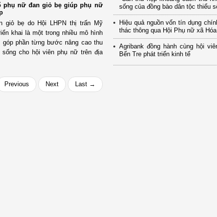
ổ phụ nữ đan giỏ bẹ giúp phụ nữ
sống của đồng bào dân tộc thiểu số
p
Hiệu quả nguồn vốn tín dụng chí
 giỏ bẹ do Hội LHPN thị trấn Mỹ
thác thông qua Hội Phụ nữ xã Hó
riển khai là một trong nhiều mô hình
ả, góp phần từng bước nâng cao thu
Agribank đồng hành cùng hội viê
 sống cho hội viên phụ nữ trên địa
Bến Tre phát triển kinh tế
Previous
Next
Last →