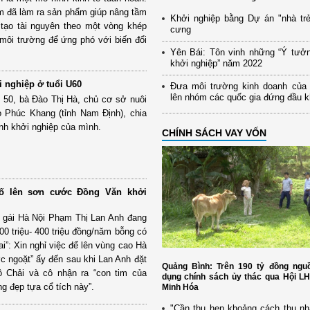
m đã làm ra sản phẩm giúp nâng tầm
Khởi nghiệp bằng Dự án "nhà trẻ
ái tạo tài nguyên theo một vòng khép
cưng
 môi trường để ứng phó với biến đổi
Yên Bái: Tôn vinh những “Ý tưở
khởi nghiệp” năm 2022
i nghiệp ở tuổi U60
Đưa môi trường kinh doanh của
lên nhóm các quốc gia đứng đầu 
i 50, bà Đào Thị Hà, chủ cơ sở nuôi
o Phúc Khang (tỉnh Nam Định), chia
nh khởi nghiệp của mình.
CHÍNH SÁCH VAY VỐN
ố lên sơn cước Đồng Văn khởi
ô gái Hà Nội Phạm Thị Lan Anh đang
0 triệu- 400 triệu đồng/năm bỗng có
ai”: Xin nghỉ việc để lên vùng cao Hà
c ngoặt” ấy đến sau khi Lan Anh đặt
Quảng Bình: Trên 190 tỷ đồng nguồ
ô Chải và cô nhận ra “con tim của
dụng chính sách ủy thác qua Hội L
ng đẹp tựa cổ tích này”.
Minh Hóa
"Cần thu hẹp khoảng cách thu nh