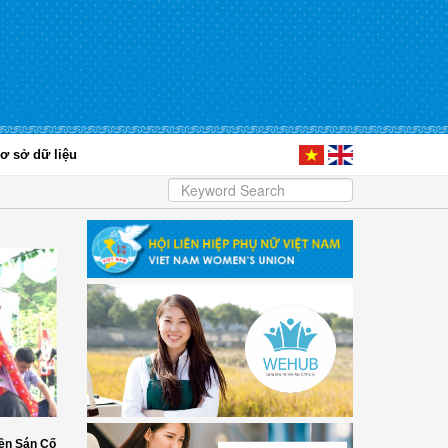
ơ sở dữ liệu
ền Sán Cố