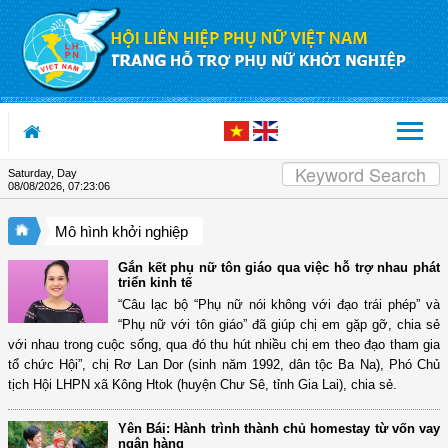
Skip to Content
Saturday, Day
08/08/2026
,
07:23:06
Mô hình khởi nghiệp
Gắn kết phụ nữ tôn giáo qua việc hỗ trợ nhau phát
triển kinh tế
“Câu lạc bộ “Phụ nữ nói không với đạo trái phép” và
“Phụ nữ với tôn giáo” đã giúp chị em gặp gỡ, chia sẻ
với nhau trong cuộc sống, qua đó thu hút nhiều chị em theo đạo tham gia
tổ chức Hội”, chị Rơ Lan Dor (sinh năm 1992, dân tộc Ba Na), Phó Chủ
tịch Hội LHPN xã Kông Htok (huyện Chư Sê, tỉnh Gia Lai), chia sẻ.
Yên Bái: Hành trình thành chủ homestay từ vốn vay
ngân hàng