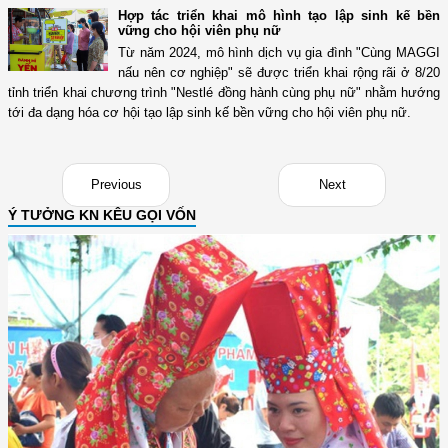
Hợp tác triển khai mô hình tạo lập sinh kế bền
vững cho hội viên phụ nữ
Từ năm 2024, mô hình dịch vụ gia đình "Cùng MAGGI
nấu nên cơ nghiệp" sẽ được triển khai rộng rãi ở 8/20
tỉnh triển khai chương trình "Nestlé đồng hành cùng phụ nữ" nhằm hướng
tới đa dạng hóa cơ hội tạo lập sinh kế bền vững cho hội viên phụ nữ.
Previous
Next
Ý TƯỞNG KN KÊU GỌI VỐN