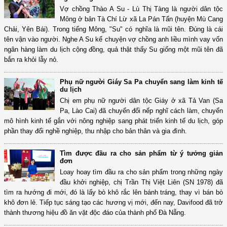
Vợ chồng Thào A Su - Lù Thị Tàng là người dân tộc
Mông ở bản Tà Chí Lừ xã La Pán Tẩn (huyện Mù Cang
Chải, Yên Bái). Trong tiếng Mông, "Su" có nghĩa là mũi tên. Đúng là cái
tên vận vào người. Nghe A Su kể chuyện vợ chồng anh liều mình vay vốn
ngân hàng làm du lịch cộng đồng, quả thật thấy Su giống một mũi tên đã
bắn ra khỏi lẫy nỏ.
Phụ nữ người Giáy Sa Pa chuyển sang làm kinh tế
du lịch
Chị em phụ nữ người dân tộc Giáy ở xã Tả Van (Sa
Pa, Lào Cai) đã chuyển đổi nếp nghĩ cách làm, chuyển
mô hình kinh tế gắn với nông nghiệp sang phát triển kinh tế du lịch, góp
phần thay đổi nghề nghiệp, thu nhập cho bản thân và gia đình.
Tìm được đầu ra cho sản phẩm từ ý tưởng giản
đơn
Loay hoay tìm đầu ra cho sản phẩm trong những ngày
đầu khởi nghiệp, chị Trần Thị Việt Liên (SN 1978) đã
tìm ra hướng đi mới, đó là lấy bò khô rắc lên bánh tráng, thay vì bán bò
khô đơn lẻ. Tiếp tục sáng tạo các hương vị mới, đến nay, Davifood đã trở
thành thương hiệu đồ ăn vặt độc đáo của thành phố Đà Nẵng.