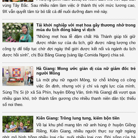
vùng Tây Bắc. Sau nhiều năm làm việc ở thành thị với mức lương cao,
9X vẫn quyết tâm từ bỏ tất cả để nuôi dưỡng đam mê này.
Tái khởi nghiệp với mẹt hoa gây thương nhớ trong
mùa du lịch đóng băng vì dịch
“Những mẹt hoa lễ đậm chất Hà Thành giúp tôi giữ
được nhân sự của du lịch, giữ được năng lượng cho
công ty để tiếp tục chờ đợi ngày thế giới được kết nối và ngành du lịch
được hồi sinh”, chị Bùi Băng Giang (sáng lập Comida Ngon) chia sẻ.
Hà Giang: Mong ước giản dị của nữ giám đốc trẻ
người Mông
Là một phụ nữ người Mông, từ chỗ không có công
việc ổn định, nhưng với ý chí và nghị lực của mình,
Sùng Thị Si (ở xã Sà Phìn, huyện Đồng Văn, tỉnh Hà Giang) đã vượt qua
nhiều gian khó, trở thành tấm gương cho nhiều thanh niên dân tộc thiểu
số noi theo.
Kiên Giang: Trồng lung tung, kiếm bộn tiền
Về lại khu phố mang tên nữ anh hùng ở huyện Giồng
Riềng, Kiên Giang, nhiều người thực sự ngỡ ngàng
nhờ mô hình trồng nhiều loại cây, nuôi nhiều loại con. Đời sống của bà