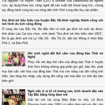
Chị Nguyễn Thị Huyền Trâm (CEO & founder của Dalahouse) đã nghiên
cứu, áp dụng khoa học công nghệ để sản xuất bột khoai lang tím, chung
tay đồng hành cùng bà con nông dân tỉnh Vĩnh Long tiêu thụ sản phẩm.
Gia đình trẻ tiêu biểu của huyện Bắc Hà khởi nghiệp thành công với
mô hình du lịch cộng đồng
Ở vùng rẻo cao Bắc Hà, lần đầu tiên có một gia đình trẻ vinh dự được
tỉnh đoàn Lào Cai lựa chọn, vinh danh “Gia đình trẻ tiêu biểu năm 2021”.
Đó là gia đình anh chị Lý Vần Sồ - Ma Thị Dí, dân tộc Mông ở thôn Bản
Phố 2, xã Bản Phố.
Hồi sinh nghề dệt thổ cẩm của đồng bào Thái xứ
Nghệ
Phục hồi nét đẹp thổ cẩm của đồng bào Thái ở huyện
Anh Sơn không những góp phần gìn giữ, bảo tồn, phát
huy bản sắc văn hóa của đồng bào Thái mà còn nâng cao đời sống tinh
thần, làm tăng thu nhập, xây dựng đời sống văn hóa dân cư trên địa bàn
biên giới.
Nghỉ việc ở vị trí có lương cao, kinh doanh đặc sản
Tây Bắc bằng lòng đam mê
Gắn bó với núi rừng Điện Biên từ nhỏ, Lê Bích
Phượng (sinh năm 1991) có niềm đam mê với đặc sản