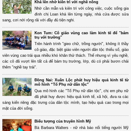
Khá lên nhờ kiên trì với nghề nông
Nhờ cần mẫn và kiên trì với công việc, cuộc sống gia
đình chị Loan khá lên từng ngày, nhà cửa được sửa
sang, cơi nới rộng rãi với đầy đủ tiện nghi.
Kon Tum: Cô giáo vùng cao làm kinh tế để "bám
trụ với trường"
Trên hành trình "gieo chữ, trồng người", không ít thầy
cô giáo, đặc biệt giáo viên người dân tộc thiểu số, giáo
viên vùng cao trải qua nhiều khó khăn thử thách. Thế nhưng vì yêu nghề,
các cô đã vượt lên tất cả để bám trụ trường, lớp, dù có phải bươn chải
thêm "nghề tay trái".
Đồng Nai: Xuân Lộc phát huy hiệu quả kinh tế từ
mô hình “Tổ Phụ nữ dân tộc”
Qua mô hình các "Tổ Phụ nữ dân tộc", chị em phụ nữ
đã phát huy được hiệu quả kinh tế, xã hội, đưa ra các
sáng kiến riêng đặc trưng của dân tộc mình, tạo hiệu quả cao trong mọi
mặt của đời sống.
Biểu tượng của truyền hình Mỹ
Bà Barbara Walters - nữ nhà báo nổi tiếng người Mỹ