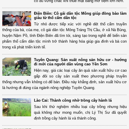
có đủ vững chắc khi thuê mặt bằng mở tiệm lớn hơn.
Điện Biên: Cô gái dân tộc Mông giúp đồng bào làm
giàu từ thổ cẩm dân tộc
Từ nhỏ được tiếp xúc với nghề dệt thổ cẩm truyền
thống của bà, của mẹ, cô gái dân tộc Mông Tráng Thị Cầu, ở xã Nà Bủng,
huyện Nậm Pồ, tỉnh Điện Biên đã tìm tòi, sáng tạo trong nghề để biến sản
phẩm thổ cẩm dân tộc mình trở thành hàng hóa giúp gia đình và bà con
trong xã phát triển kinh tế.
Tuyên Quang: Sản xuất nông sản hữu cơ - hướng
đi mới của người dân vùng cao Yên Sơn
Hiện nay, giá các loại cây ăn quả sản xuất hữu cơ cao
gấp đôi so cây sản xuất theo phương pháp truyền
thống nhưng vẫn không có để bán. Điều này khẳng định, sản xuất hữu cơ
là hướng đi đúng của ngành nông nghiệp Tuyên Quang.
Lào Cai: Thành công nhờ trồng cây hành lá
Sau khi thử nghiệm nhiều loại cây trồng nhưng hiệu
quả không như mong muốn, chị Lý Thị Sư đã quyết
định trồng cây hành lá và thành công.