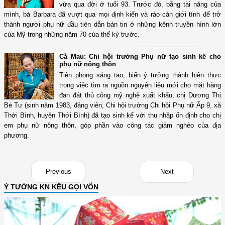
vừa qua đời ở tuổi 93. Trước đó, bằng tài năng của
mình, bà Barbara đã vượt qua mọi định kiến và rào cản giới tính để trở
thành người phụ nữ đầu tiên dẫn bản tin ở những kênh truyền hình lớn
của Mỹ trong những năm 70 của thế kỷ trước.
Cà Mau: Chi hội trưởng Phụ nữ tạo sinh kế cho
phụ nữ nông thôn
Tiên phong sáng tạo, biến ý tưởng thành hiện thực
trong việc tìm ra nguồn nguyên liệu mới cho mặt hàng
đan đát thủ công mỹ nghệ xuất khẩu, chị Dương Thị
Bé Tư (sinh năm 1983, đảng viên, Chi hội trưởng Chi hội Phụ nữ Ấp 9, xã
Thới Bình, huyện Thới Bình) đã tạo sinh kế với thu nhập ổn định cho chị
em phụ nữ nông thôn, góp phần vào công tác giảm nghèo của địa
phương.
Previous
Next
Ý TƯỞNG KN KÊU GỌI VỐN