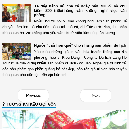
Xe đẩy bánh mì chả cá ngày bán 700 ổ, bà chủ
kiếm 200 triệu/tháng vẫn không nghỉ việc văn
phòng
Nhiều người hỏi vì sao không nghỉ làm văn phòng để
chuyên tâm làm bà chủ tiệm bánh mì chả cá, chị Cúc cười đáp, thu nhập
chính của hai vợ chồng chủ yếu vẫn tới từ việc làm công ăn lương.
Người “thổi hồn quê” cho những sản phẩm du lịch
Yêu mến những giá trị văn hóa truyền thống của địa
phương, họa sĩ Kiều Đăng - Công ty Du lịch Làng Hồ
Tourist đã xây dựng nhiều sản phẩm du lịch độc đáo. Ngoài giá trị kinh tế,
các sản phẩm góp phần quảng bá nét đẹp, bảo tồn giá trị văn hóa truyền
thống của các dân tộc trên địa bàn tỉnh.
Previous
Next
Ý TƯỞNG KN KÊU GỌI VỐN