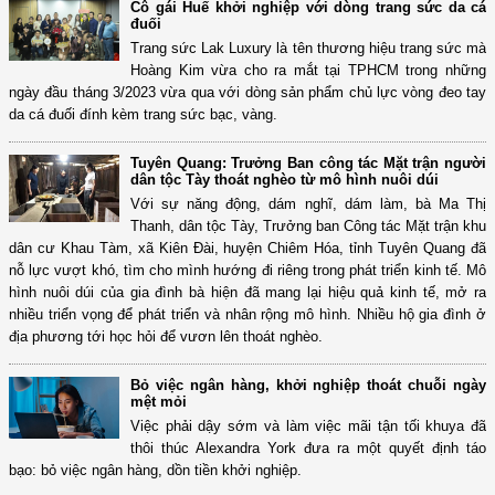
Cô gái Huế khởi nghiệp với dòng trang sức da cá
đuối
Trang sức Lak Luxury là tên thương hiệu trang sức mà
Hoàng Kim vừa cho ra mắt tại TPHCM trong những
ngày đầu tháng 3/2023 vừa qua với dòng sản phẩm chủ lực vòng đeo tay
da cá đuối đính kèm trang sức bạc, vàng.
Tuyên Quang: Trưởng Ban công tác Mặt trận người
dân tộc Tày thoát nghèo từ mô hình nuôi dúi
Với sự năng động, dám nghĩ, dám làm, bà Ma Thị
Thanh, dân tộc Tày, Trưởng ban Công tác Mặt trận khu
dân cư Khau Tàm, xã Kiên Đài, huyện Chiêm Hóa, tỉnh Tuyên Quang đã
nỗ lực vượt khó, tìm cho mình hướng đi riêng trong phát triển kinh tế. Mô
hình nuôi dúi của gia đình bà hiện đã mang lại hiệu quả kinh tế, mở ra
nhiều triển vọng để phát triển và nhân rộng mô hình. Nhiều hộ gia đình ở
địa phương tới học hỏi để vươn lên thoát nghèo.
Bỏ việc ngân hàng, khởi nghiệp thoát chuỗi ngày
mệt mỏi
Việc phải dậy sớm và làm việc mãi tận tối khuya đã
thôi thúc Alexandra York đưa ra một quyết định táo
bạo: bỏ việc ngân hàng, dồn tiền khởi nghiệp.