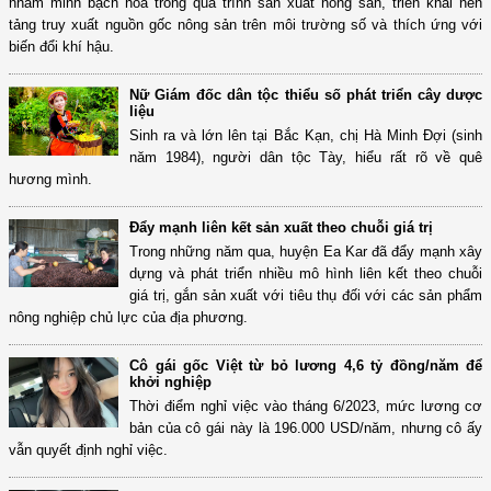
nhằm minh bạch hoá trong quá trình sản xuất nông sản, triển khai nền
tảng truy xuất nguồn gốc nông sản trên môi trường số và thích ứng với
biến đổi khí hậu.
Nữ Giám đốc dân tộc thiểu số phát triển cây dược
liệu
Sinh ra và lớn lên tại Bắc Kạn, chị Hà Minh Đợi (sinh
năm 1984), người dân tộc Tày, hiểu rất rõ về quê
hương mình.
Đẩy mạnh liên kết sản xuất theo chuỗi giá trị
Trong những năm qua, huyện Ea Kar đã đẩy mạnh xây
dựng và phát triển nhiều mô hình liên kết theo chuỗi
giá trị, gắn sản xuất với tiêu thụ đối với các sản phẩm
nông nghiệp chủ lực của địa phương.
Cô gái gốc Việt từ bỏ lương 4,6 tỷ đồng/năm để
khởi nghiệp
Thời điểm nghỉ việc vào tháng 6/2023, mức lương cơ
bản của cô gái này là 196.000 USD/năm, nhưng cô ấy
vẫn quyết định nghỉ việc.