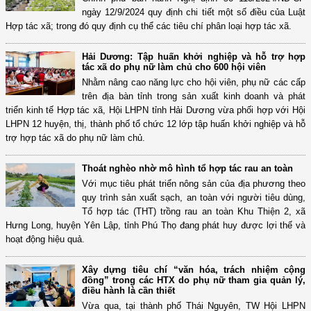
ngày 12/9/2024 quy định chi tiết một số điều của Luật
Hợp tác xã; trong đó quy định cụ thể các tiêu chí phân loại hợp tác xã.
Hải Dương: Tập huấn khởi nghiệp và hỗ trợ hợp
tác xã do phụ nữ làm chủ cho 600 hội viên
Nhằm nâng cao năng lực cho hội viên, phụ nữ các cấp
trên địa bàn tỉnh trong sản xuất kinh doanh và phát
triển kinh tế Hợp tác xã, Hội LHPN tỉnh Hải Dương vừa phối hợp với Hội
LHPN 12 huyện, thị, thành phố tổ chức 12 lớp tập huấn khởi nghiệp và hỗ
trợ hợp tác xã do phụ nữ làm chủ.
Thoát nghèo nhờ mô hình tổ hợp tác rau an toàn
Với mục tiêu phát triển nông sản của địa phương theo
quy trình sản xuất sạch, an toàn với người tiêu dùng,
Tổ hợp tác (THT) trồng rau an toàn Khu Thiện 2, xã
Hưng Long, huyện Yên Lập, tỉnh Phú Thọ đang phát huy được lợi thế và
hoạt động hiệu quả.
Xây dựng tiêu chí “văn hóa, trách nhiệm cộng
đồng” trong các HTX do phụ nữ tham gia quản lý,
điều hành là cần thiết
Vừa qua, tại thành phố Thái Nguyên, TW Hội LHPN