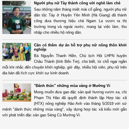
Người phụ nữ Tày thành công với nghề làm chè
Sau những năm tháng miệt mài cố gắng, người phụ nữ
dân tộc Tày ở Huyện Yên Minh (Hà Giang) đã thành
công đưa thương hiệu chè Ngam La vươn ra thị
trường trong và ngoài nước, mang lại việc làm, thu
nhập cho nhiều hộ nông dân.
Cần có thêm dự án hỗ trợ phụ nữ nông thôn khởi
nghiệp
Bà Nguyễn Thanh Hiền, Chủ tịch Hội LHPN huyện
Châu Thành (tỉnh Bến Tre), cho biết, từ chỗ ngại ngần
mỗi khi nhắc đến chuyện khởi nghiệp, giờ đây, nhiều hội viên, phụ nữ trên
địa bàn đã tích cực khởi sự kinh doanh.
"Đánh thức" những mùa vàng ở Mường Vi
Mong muốn đưa gạo đặc sản quê hương vươn xa, chị
Phạm Thị Hảo đã quyết định thành lập Hợp tác xã
(HTX) nông nghiệp Hảo Anh vào tháng 5/2019 với sứ
mệnh "đánh thức những mùa vàng", xây dựng hợp tác xã kiểu mới gắn
với phát triển đặc sản gạo Séng Cù Mường Vi.