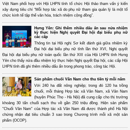
Việt Nam phối hợp với Hội LHPN tỉnh tổ chức Hội thảo tham vấn ý kiến
xây dựng tiêu chí “Mỗi hợp tác xã do phụ nữ tham gia quản lý là một tổ
chức kinh tế tập thể văn hóa, trách nhiệm cộng đồng”.
Hưng Yên: Ghi thêm nhiều dấu ấn sau nửa nhiệm
kỳ thực hiện Nghị quyết Đại hội đại biểu phụ nữ
các cấp
Thông tin tại Hội nghị Sơ kết đánh giá giữa nhiệm kỳ
Đại hội đại biểu phụ nữ tỉnh lần thứ XVI, Nghị quyết
Đại hội đại biểu phụ nữ toàn quốc lần thứ XIII của Hội LHPN tỉnh Hưng
Yên cho thấy nửa đầu nhiệm kỳ thực hiện Nghị quyết Đại hội, các cấp Hội
LHPN tỉnh đã ghi thêm nhiều dấu ấn trong phong trào, công tác Hội.
Sản phẩm chuối Vân Nam cho thu tiền tỷ mỗi năm
Với 240 ha đất nông nghiệp; trong đó 120 ha trồng
chuối, mỗi tháng Hợp tác xã Vân Nam, xã Vân Nam
(huyện Phúc Thọ - Hà Nội) đã cung cấp cho thị trường
khoảng 30 tấn chuối sạch thu về gần 250 triệu đồng. Hiện sản phẩm
"Chuối Vân Nam" của Hợp tác xã Vân Nam đã được thành phố Hà Nội
chứng nhận đạt tiêu chuẩn 3 sao trong Chương trình mỗi xã một sản
phẩm (OCOP).